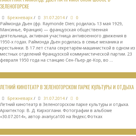
ЗЕЛЕНОГОРСКЕ
Брежневарх
/
31.07.2014
/
0
Раймонда Дьен (фр. Raymonde Dien; родилась 13 мая 1929,
Мансинье, Франция) — французская общественная
деятельница, активная участница антивоенного движения в
1950-х годах. Раймонда Дьен родилась в семье механика и
крестьянки. В 17 лет стала секретарём-машинисткой в одном из
местных отделений Французской коммунистической партии. 23
февраля 1950 года на станцию Сен-Пьер-де-Кор, во …
ОБЩЕСТВЕННЫЕ ЗДАНИЯ
ЛЕТНИЙ КИНОТЕАТР В ЗЕЛЕНОГОРСКОМ ПАРКЕ КУЛЬТУРЫ И ОТДЫХА
Брежневарх
/
31.07.2014
/
0
Летний кинотеатр в Зеленогорском парке культуры и отдыха.
Архитектор: В. Д. Кирхоглани. Фотографии в альбоме
«30.07.2014», автор avariyca100 на Яндекс.Фотках
ЗДАНИЯ