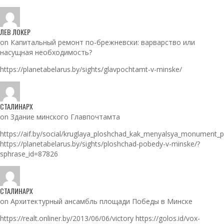
ЛЕВ ЛОКЕР
on Капитальный ремонт по-брежневски: варварство или
насущная необходимость?
https://planetabelarus.by/sights/glavpochtamt-v-minske/
СТАЛИНАРХ
on Здание минского Главпочтамта
https://aif.by/social/kruglaya_ploshchad_kak_menyalsya_monument_
https://planetabelarus.by/sights/ploshchad-pobedy-v-minske/?
sphrase_id=87826
СТАЛИНАРХ
on Архитектурный ансамбль площади Победы в Минске
https://realt.onliner.by/2013/06/06/victory https://golos.id/vox-