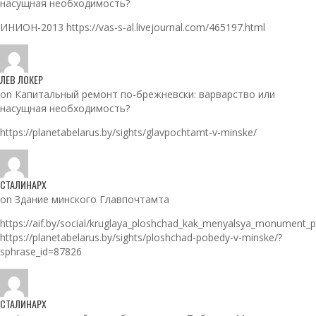
насущная необходимость?
ИНИОН-2013 https://vas-s-al.livejournal.com/465197.html
ЛЕВ ЛОКЕР
on Капитальный ремонт по-брежневски: варварство или
насущная необходимость?
https://planetabelarus.by/sights/glavpochtamt-v-minske/
СТАЛИНАРХ
on Здание минского Главпочтамта
https://aif.by/social/kruglaya_ploshchad_kak_menyalsya_monument_
https://planetabelarus.by/sights/ploshchad-pobedy-v-minske/?
sphrase_id=87826
СТАЛИНАРХ