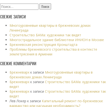
Найти:
СВЕЖИЕ ЗАПИСИ
Многоуровневые квартиры в брежневских домах
Ленинграда
Строительство БАМа: художники так видят
Многострадальное здание библиотеки ИНИОН в Москве
Брежневская реконструкция Кронштадта
Проблемы брежневского строительства в контексте
землетрясения в Армении
СВЕЖИЕ КОММЕНТАРИИ
Брежневарх
к записи
Многоуровневые квартиры в
брежневских домах Ленинграда
Брежневарх
к записи
Строительство БАМа: художники так
видят
Брежневарх
к записи
Строительство БАМа: художники так
видят
Лев Локер
к записи
Капитальный ремонт по-брежневски:
варварство или насущная необходимость?