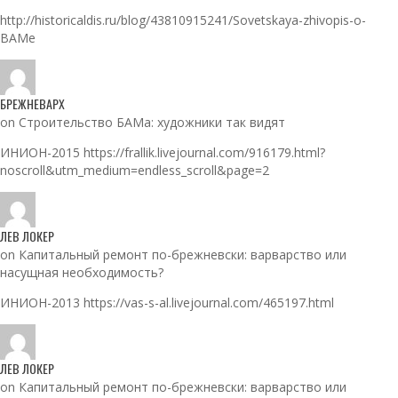
http://historicaldis.ru/blog/43810915241/Sovetskaya-zhivopis-o-
BAMe
БРЕЖНЕВАРХ
on Строительство БАМа: художники так видят
ИНИОН-2015 https://frallik.livejournal.com/916179.html?
noscroll&utm_medium=endless_scroll&page=2
ЛЕВ ЛОКЕР
on Капитальный ремонт по-брежневски: варварство или
насущная необходимость?
ИНИОН-2013 https://vas-s-al.livejournal.com/465197.html
ЛЕВ ЛОКЕР
on Капитальный ремонт по-брежневски: варварство или