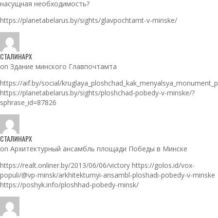
насущная необходимость?
https://planetabelarus.by/sights/glavpochtamt-v-minske/
СТАЛИНАРХ
on Здание минского Главпочтамта
https://aif.by/social/kruglaya_ploshchad_kak_menyalsya_monument_
https://planetabelarus.by/sights/ploshchad-pobedy-v-minske/?
sphrase_id=87826
СТАЛИНАРХ
on Архитектурный ансамбль площади Победы в Минске
https://realt.onliner.by/2013/06/06/victory https://golos.id/vox-
populi/@vp-minsk/arkhitekturnyi-ansambl-ploshadi-pobedy-v-minske
https://poshyk.info/ploshhad-pobedy-minsk/