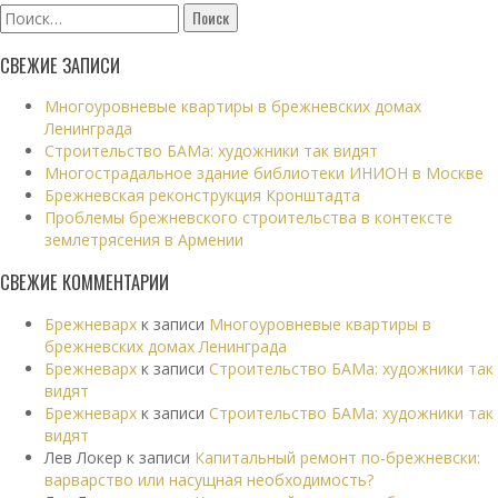
Найти:
СВЕЖИЕ ЗАПИСИ
Многоуровневые квартиры в брежневских домах
Ленинграда
Строительство БАМа: художники так видят
Многострадальное здание библиотеки ИНИОН в Москве
Брежневская реконструкция Кронштадта
Проблемы брежневского строительства в контексте
землетрясения в Армении
СВЕЖИЕ КОММЕНТАРИИ
Брежневарх
к записи
Многоуровневые квартиры в
брежневских домах Ленинграда
Брежневарх
к записи
Строительство БАМа: художники так
видят
Брежневарх
к записи
Строительство БАМа: художники так
видят
Лев Локер
к записи
Капитальный ремонт по-брежневски:
варварство или насущная необходимость?