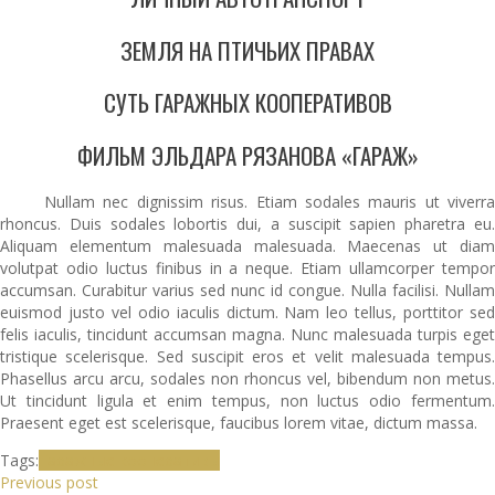
ЗЕМЛЯ НА ПТИЧЬИХ ПРАВАХ
СУТЬ ГАРАЖНЫХ КООПЕРАТИВОВ
ФИЛЬМ ЭЛЬДАРА РЯЗАНОВА «ГАРАЖ»
Nullam nec dignissim risus. Etiam sodales mauris ut viverra
rhoncus. Duis sodales lobortis dui, a suscipit sapien pharetra eu.
Aliquam elementum malesuada malesuada. Maecenas ut diam
volutpat odio luctus finibus in a neque. Etiam ullamcorper tempor
accumsan. Curabitur varius sed nunc id congue. Nulla facilisi. Nullam
euismod justo vel odio iaculis dictum. Nam leo tellus, porttitor sed
felis iaculis, tincidunt accumsan magna. Nunc malesuada turpis eget
tristique scelerisque. Sed suscipit eros et velit malesuada tempus.
Phasellus arcu arcu, sodales non rhoncus vel, bibendum non metus.
Ut tincidunt ligula et enim tempus, non luctus odio fermentum.
Praesent eget est scelerisque, faucibus lorem vitae, dictum massa.
Tags:
Гаражные кооперативы
Previous post