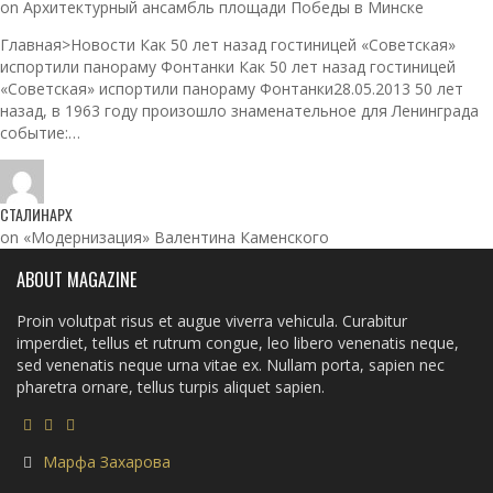
on Архитектурный ансамбль площади Победы в Минске
Главная>Новости Как 50 лет назад гостиницей «Советская»
испортили панораму Фонтанки Как 50 лет назад гостиницей
«Советская» испортили панораму Фонтанки28.05.2013 50 лет
назад, в 1963 году произошло знаменательное для Ленинграда
событие:…
СТАЛИНАРХ
on «Модернизация» Валентина Каменского
ABOUT MAGAZINE
Proin volutpat risus et augue viverra vehicula. Curabitur
imperdiet, tellus et rutrum congue, leo libero venenatis neque,
sed venenatis neque urna vitae ex. Nullam porta, sapien nec
pharetra ornare, tellus turpis aliquet sapien.
Марфа Захарова