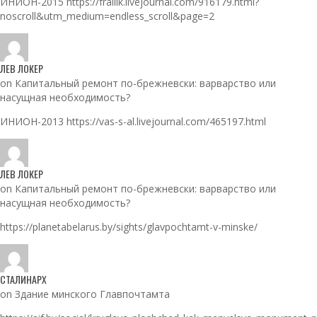
ИНИОН-2015 https://frallik.livejournal.com/916179.html?
noscroll&utm_medium=endless_scroll&page=2
ЛЕВ ЛОКЕР
on Капитальный ремонт по-брежневски: варварство или
насущная необходимость?
ИНИОН-2013 https://vas-s-al.livejournal.com/465197.html
ЛЕВ ЛОКЕР
on Капитальный ремонт по-брежневски: варварство или
насущная необходимость?
https://planetabelarus.by/sights/glavpochtamt-v-minske/
СТАЛИНАРХ
on Здание минского Главпочтамта