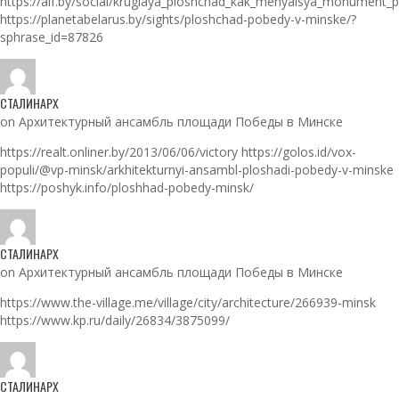
https://aif.by/social/kruglaya_ploshchad_kak_menyalsya_monument_
https://planetabelarus.by/sights/ploshchad-pobedy-v-minske/?
sphrase_id=87826
СТАЛИНАРХ
on Архитектурный ансамбль площади Победы в Минске
https://realt.onliner.by/2013/06/06/victory https://golos.id/vox-
populi/@vp-minsk/arkhitekturnyi-ansambl-ploshadi-pobedy-v-minske
https://poshyk.info/ploshhad-pobedy-minsk/
СТАЛИНАРХ
on Архитектурный ансамбль площади Победы в Минске
https://www.the-village.me/village/city/architecture/266939-minsk
https://www.kp.ru/daily/26834/3875099/
СТАЛИНАРХ