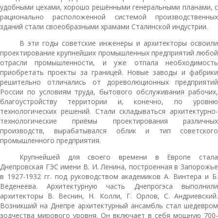
удобными цехами, хорошо решёнными генеральными планами, с
рационально расположенной системой производственных
зданий стали своеобразными храмами Сталинской индустрии.
В эти годы советские инженеры и архитекторы освоили
проектирование крупнейших промышленных предприятий любой
отрасли промышленности, и уже отпала необходимость
приобретать проекты за границей. Новые заводы и фабрики
решительно отличались от дореволюционных предприятий
России по условиям труда, бытового обслуживания рабочих,
благоустройству территории и, конечно, по уровню
технологических решений. Стали складываться архитектурно-
технологические приёмы проектирования различных
производств, вырабатывался облик и тип советского
промышленного предприятия.
Крупнейшей для своего времени в Европе стала
Днепровская ГЭС имени В. И. Ленина, построенная в Запорожье
в 1927-1932 гг. под руководством академиков А. Винтера и Б.
Веденеева. Архитектурную часть Днепрогэса выполнили
архитекторы В. Веснин, Н. Колли, Г. Орлов, С. Андриевский.
Возникший на Днепре архитектурный ансамбль стал шедевром
зодчества мирового уровня. Он включает в себя мощную 700-