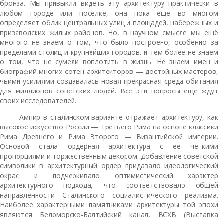
бронза. Мы привыкли видеть эту архитектуру практически в
любом городе или посёлке, она пока ещё во многом
определяет облик центральных улиц и площадей, набережных и
призаводских жилых районов. Но, в научном смысле мы ещё
многого не знаем о том, что было построено, особенно за
пределами столиц и крупнейших городов, и тем более не знаем
о том, что не сумели воплотить в жизнь. Не знаем имен и
биографий многих сотен архитекторов — достойных мастеров,
чьими усилиями создавалась новая прекрасная среда обитания
для миллионов советских людей. Все эти вопросы ещё ждут
своих исследователей.
Ампир в сталинском варианте отражает архитектуру, как
высокое искусство России — Третьего Рима на основе классики
Рима Древнего и Рима Второго — Византийской империи.
Основой стала ордерная архитектура с ее четкими
пропорциями и торжественным декором. Добавление советской
символики в архитектурный ордер придавало идеологический
окрас и подчеркивало оптимистический характер
архитектурного подхода, что соответствовало общей
направленности Сталинского социалистического реализма.
Наиболее характерными памятниками архитектуры той эпохи
являются Беломорско-Балтийский канал, ВСХВ (Выставка