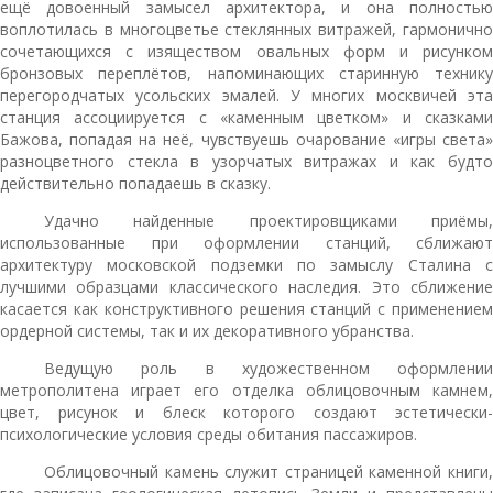
ещё довоенный замысел архитектора, и она полностью
воплотилась в многоцветье стеклянных витражей, гармонично
сочетающихся с изяществом овальных форм и рисунком
бронзовых переплётов, напоминающих старинную технику
перегородчатых усольских эмалей. У многих москвичей эта
станция ассоциируется с «каменным цветком» и сказками
Бажова, попадая на неё, чувствуешь очарование «игры света»
разноцветного стекла в узорчатых витражах и как будто
действительно попадаешь в сказку.
Удачно найденные проектировщиками приёмы,
использованные при оформлении станций, сближают
архитектуру московской подземки по замыслу Сталина с
лучшими образцами классического наследия. Это сближение
касается как конструктивного решения станций с применением
ордерной системы, так и их декоративного убранства.
Ведущую роль в художественном оформлении
метрополитена играет его отделка облицовочным камнем,
цвет, рисунок и блеск которого создают эстетически-
психологические условия среды обитания пассажиров.
Облицовочный камень служит страницей каменной книги,