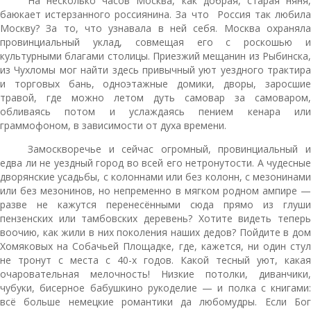
На несколько часов Москва, как добрая, старая няня,
баюкает истерзанного россиянина. За что Россия так любила
Москву? За то, что узнавала в ней себя. Москва охраняла
провинциальный уклад, совмещая его с роскошью и
культурными благами столицы. Приезжий мещанин из Рыбинска,
из Чухломы мог найти здесь привычный уют уездного трактира
и торговых бань, одноэтажные домики, дворы, заросшие
травой, где можно летом дуть самовар за самоваром,
обливаясь потом и услаждаясь пением кенара или
граммофоном, в зависимости от духа времени.
Замоскворечье и сейчас огромный, провинциальный и
едва ли не уездный город во всей его нетронутости. А чудесные
дворянские усадьбы, с колоннами или без колонн, с мезонинами
или без мезонинов, но непременно в мягком родном ампире —
разве не кажутся перенесёнными сюда прямо из глуши
пензенских или тамбовских деревень? Хотите видеть теперь
воочию, как жили в них поколения наших дедов? Пойдите в дом
Хомяковых на Собачьей Площадке, где, кажется, ни один стул
не тронут с места с 40-х годов. Какой тесный уют, какая
очаровательная мелочность! Низкие потолки, диванчики,
чубуки, бисерное бабушкино рукоделие — и полка с книгами:
всё больше немецкие романтики да любомудры. Если Бог