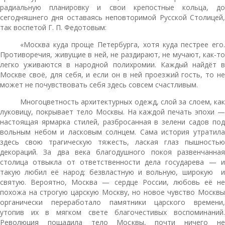
радиальную планировку и свои крепостные кольца, до
сегодняшнего дня оставаясь неповторимой Русской Столицей,
так воспетой Г. П. Федотовым:
«Москва куда проще Петербурга, хотя куда пестрее его.
Противоречия, живущие в ней, не раздирают, не мучают, как-то
легко уживаются в народной полихромии. Каждый найдёт в
Москве своё, для себя, и если он в ней проезжий гость, то не
может не почувствовать себя здесь совсем счастливым.
Многоцветность архитектурных одежд, слой за слоем, как
луковицу, покрывает тело Москвы. На каждой печать эпохи —
настоящая ярмарка стилей, разбросанная в зелени садов под
вольным небом и ласковым солнцем. Сама история утратила
здесь свою трагическую тяжесть, лаская глаз пышностью
декораций. За два века благодушного покоя развенчанная
столица отвыкла от ответственности дела государева — и
такую любил её народ: безвластную и вольную, широкую и
святую. Вероятно, Москва — сердце России, любовь её не
похожа на строгую царскую Москву, но новое чувство Москвы
органически переработало памятники царского времени,
утопив их в мягком свете благочестивых воспоминаний.
Революция пощадила тело Москвы, почти ничего не