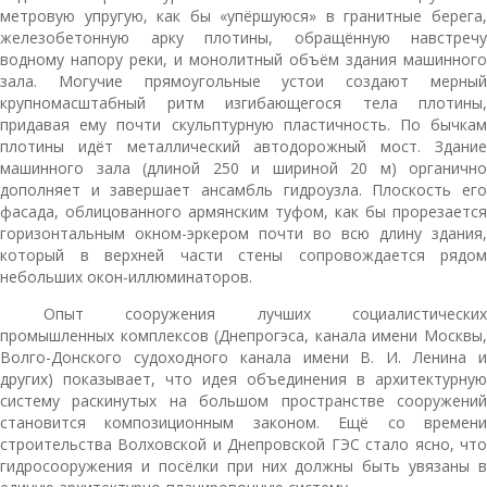
метровую упругую, как бы «упёршуюся» в гранитные берега,
железобетонную арку плотины, обращённую навстречу
водному напору реки, и монолитный объём здания машинного
зала. Могучие прямоугольные устои создают мерный
крупномасштабный ритм изгибающегося тела плотины,
придавая ему почти скульптурную пластичность. По бычкам
плотины идёт металлический автодорожный мост. Здание
машинного зала (длиной 250 и шириной 20 м) органично
дополняет и завершает ансамбль гидроузла. Плоскость его
фасада, облицованного армянским туфом, как бы прорезается
горизонтальным окном-эркером почти во всю длину здания,
который в верхней части стены сопровождается рядом
небольших окон-иллюминаторов.
Опыт сооружения лучших социалистических
промышленных комплексов (Днепрогэса, канала имени Москвы,
Волго-Донского судоходного канала имени В. И. Ленина и
других) показывает, что идея объединения в архитектурную
систему раскинутых на большом пространстве сооружений
становится композиционным законом. Ещё со времени
строительства Волховской и Днепровской ГЭС стало ясно, что
гидросооружения и посёлки при них должны быть увязаны в