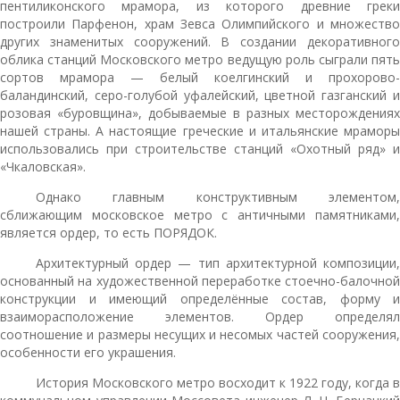
пентиликонского мрамора, из которого древние греки
построили Парфенон, храм Зевса Олимпийского и множество
других знаменитых сооружений. В создании декоративного
облика станций Московского метро ведущую роль сыграли пять
сортов мрамора — белый коелгинский и прохорово-
баландинский, серо-голубой уфалейский, цветной газганский и
розовая «буровщина», добываемые в разных месторождениях
нашей страны. А настоящие греческие и итальянские мраморы
использовались при строительстве станций «Охотный ряд» и
«Чкаловская».
Однако главным конструктивным элементом,
сближающим московское метро с античными памятниками,
является ордер, то есть ПОРЯДОК.
Архитектурный ордер — тип архитектурной композиции,
основанный на художественной переработке стоечно-балочной
конструкции и имеющий определённые состав, форму и
взаиморасположение элементов. Ордер определял
соотношение и размеры несущих и несомых частей сооружения,
особенности его украшения.
История Московского метро восходит к 1922 году, когда в