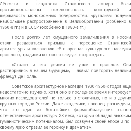
Лёгкости и гладкости Сталинского ампира были
противопоставлены тяжеловесность конструкций и
шершавость монохромных поверхностей. Брутализм получил
наибольшее распространение в Великобритании (особенно в
1960-е гг.) и в СССР (особенно в 1980-е гг.).
После долгих лет смущённого замалчивания в России
стали раздаваться призывы к переоценке Сталинской
архитектуры и включению её в арсенал культурного наследия
прошлого, традиции которого следует возрождать.
«Сталин и его деяния не ушли в прошлое. Они
растворились в нашем будущем», – любил повторять великий
француз Де Голль.
Советское архитектурное наследие 1930-1950-х годов ещё
недостаточно изучено, хотя оно в последнее время интересует
многих исследователей не только в столичных, но и в других
крупных городах России. Даже академики, наконец, разглядели,
что это один из богатейших формообразующих этапов
отечественной архитектуры ХХ века, который обладал высоким
гуманистическим потенциалом, был созвучен своей эпохе и по-
своему ярко отразил её героику и драматизм.