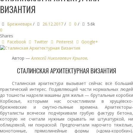
ВИЗАНТИЯ
Брежневарх
/
26.12.2017
/
0
/
5.6k
0
Shares
Facebook
Twitter
Pinterest
Google+
Автор —
Алексей Николаевич Крылов
.
СТАЛИНСКАЯ АРХИТЕКТУРНАЯ ВИЗАНТИЯ
Сталинская архитектура вызывает сейчас всё больший
практический интерес. Подавляющей части нормальных людей
до тошноты надоели машины для жилья — брутальные коробки
Корбюзье, которыми нас осчастливили в хрущёвско-
брежневские и смутно-пьяные времена. Архитекторы-
бруталисты всячески подчёркивали грубую фактуру бетона,
которую не считали нужным скрывать ни штукатуркой, ни
облицовкой, ни покраской. Предпочитали нарочито тяжёлые,
монотонные, прямолинейные формы («дома-коробки»).