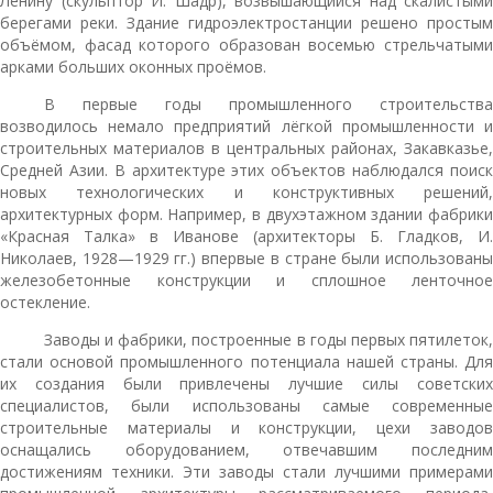
Ленину (скульптор И. Шадр), возвышающийся над скалистыми
берегами реки. Здание гидроэлектростанции решено простым
объёмом, фасад которого образован восемью стрельчатыми
арками больших оконных проёмов.
В первые годы промышленного строительства
возводилось немало предприятий лёгкой промышленности и
строительных материалов в центральных районах, Закавказье,
Средней Азии. В архитектуре этих объектов наблюдался поиск
новых технологических и конструктивных решений,
архитектурных форм. Например, в двухэтажном здании фабрики
«Красная Талка» в Иванове (архитекторы Б. Гладков, И.
Николаев, 1928—1929 гг.) впервые в стране были использованы
железобетонные конструкции и сплошное ленточное
остекление.
Заводы и фабрики, построенные в годы первых пятилеток,
стали основой промышленного потенциала нашей страны. Для
их создания были привлечены лучшие силы советских
специалистов, были использованы самые современные
строительные материалы и конструкции, цехи заводов
оснащались оборудованием, отвечавшим последним
достижениям техники. Эти заводы стали лучшими примерами