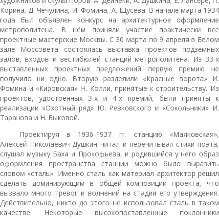
художников и скульпторов: А. Дейнеки, А. Душкина, Е. Лансере, П.
Корина, Д. Чечулина, И. Фомина, А. Щусева. В начале марта 1934
года был объявлен конкурс на архитектурное оформление
метрополитена. В нём приняли участие практически все
проектные мастерские Москвы. С 30 марта по 9 апреля в Белом
зале Моссовета состоялась выставка проектов подземных
залов, входов и вестибюлей станций метрополитена. Из 33-х
выставленных проектных предложений первую премию не
получило ни одно. Вторую разделили «Красные ворота» И.
Фомина и «Кировская» Н. Колли, принятые к строительству. Из
проектов, удостоенных 3-х и 4-х премий, были приняты к
реализации «Охотный ряд» Ю. Ревковского и «Сокольники» И.
Таранова и Н. Быковой.
Проектируя в 1936-1937 гг. станцию «Маяковская»,
Алексей Николаевич Душкин читал и перечитывал стихи поэта,
слушал музыку Баха и Прокофьева, и родившийся у него образ
оформления пространства станции можно было выразить
словом «сталь». Именно сталь как материал архитектор решил
сделать доминирующим в общей композиции проекта, что
вызвало много тревог и волнений на стадии его утверждения.
Действительно, никто до этого не использовал сталь в таком
качестве. Некоторые высокопоставленные поклонники