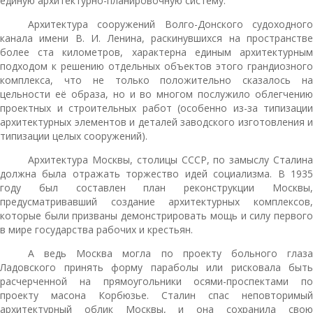
единую архитектурно-планировочную систему.
Архитектура сооружений Волго-Донского судоходного
канала имени В. И. Ленина, раскинувшихся на пространстве
более ста километров, характерна единым архитектурным
подходом к решению отдельных объектов этого грандиозного
комплекса, что не только положительно сказалось на
цельности её образа, но и во многом послужило облегчению
проектных и строительных работ (особенно из-за типизации
архитектурных элементов и деталей заводского изготовления и
типизации целых сооружений).
Архитектура Москвы, столицы СССР, по замыслу Сталина
должна была отражать торжество идей социализма. В 1935
году был составлен план реконструкции Москвы,
предусматривавший создание архитектурных комплексов,
которые были призваны демонстрировать мощь и силу первого
в мире государства рабочих и крестьян.
А ведь Москва могла по проекту больного глаза
Ладовского принять форму параболы или рисковала быть
расчерченной на прямоугольники осями-проспектами по
проекту масона Корбюзье. Сталин спас неповторимый
архитектурный облик Москвы, и она сохранила свою