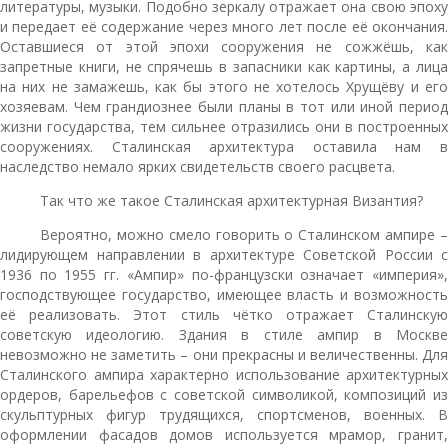
литературы, музыки. Подобно зеркалу отражает она свою эпоху
и передает её содержание через много лет после её окончания.
Оставшиеся от этой эпохи сооружения не сожжёшь, как
запретные книги, не спрячешь в запасники как картины, а лица
на них не замажешь, как бы этого не хотелось Хрущёву и его
хозяевам. Чем грандиознее были планы в тот или иной период
жизни государства, тем сильнее отразились они в построенных
сооружениях. Сталинская архитектура оставила нам в
наследство немало ярких свидетельств своего расцвета.
Так что же такое Сталинская архитектурная Византия?
Вероятно, можно смело говорить о Сталинском ампире –
лидирующем направлении в архитектуре Советской России с
1936 по 1955 гг. «Ампир» по-французски означает «империя»,
господствующее государство, имеющее власть и возможность
её реализовать. Этот стиль чётко отражает Сталинскую
советскую идеологию. Здания в стиле ампир в Москве
невозможно не заметить – они прекрасны и величественны. Для
Сталинского ампира характерно использование архитектурных
ордеров, барельефов с советской символикой, композиций из
скульптурных фигур трудящихся, спортсменов, военных. В
оформлении фасадов домов используется мрамор, гранит,