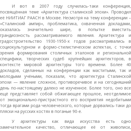
И вот в 2007 году случилась-таки конференция,
посвящённая теме «Архитектура сталинской эпохи». Проводил
её НИИТИАГ РААСН в Москве. Несмотря на тему конференции –
«Сталинский ампир», проблематика, охваченная докладами,
оказалась значительно шире, в попытке вместить
грандиозность рассматриваемого явления. Архитектура и
градостроительство 1930-1950-х годов рассматривались в
социокультурном и формо-стилистическом аспектах, с точки
зрения формирования столичных эталонов и региональной
специфики, творческих судеб крупнейших архитекторов, в
контексте мировой архитектуры того времени. Более 40
докладов, сделанных на конференции как маститыми, так и
молодыми учёными, показали, что архитектура Сталинской
эпохи — явление сложное, противоречивое и на сегодняшний
день по-настоящему далеко не изученное. Более того, оно все
ещё представляет собой обжигающее прошлое, неотделимое
от эмоционально-пристрастного его восприятия недобитыми
тогда врагами рода человеческого, которые дорвались-таки до
пляски на русских костях в поганые 90-е.
У архитектуры как вида искусства есть одно
замечательное качество, отличающее её от живописи,