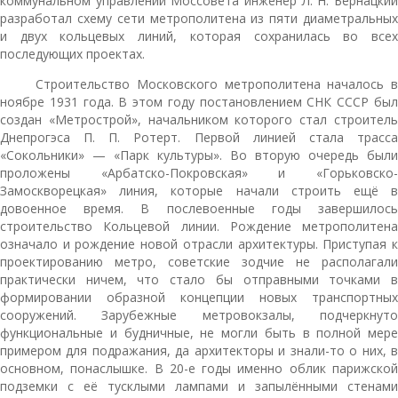
коммунальном управлении Моссовета инженер Л. Н. Бернацкий
разработал схему сети метрополитена из пяти диаметральных
и двух кольцевых линий, которая сохранилась во всех
последующих проектах.
Строительство Московского метрополитена началось в
ноябре 1931 года. В этом году постановлением СНК СССР был
создан «Метрострой», начальником которого стал строитель
Днепрогэса П. П. Ротерт. Первой линией стала трасса
«Сокольники» — «Парк культуры». Во вторую очередь были
проложены «Арбатско-Покровская» и «Горьковско-
Замоскворецкая» линия, которые начали строить ещё в
довоенное время. В послевоенные годы завершилось
строительство Кольцевой линии. Рождение метрополитена
означало и рождение новой отрасли архитектуры. Приступая к
проектированию метро, советские зодчие не располагали
практически ничем, что стало бы отправными точками в
формировании образной концепции новых транспортных
сооружений. Зарубежные метровокзалы, подчеркнуто
функциональные и будничные, не могли быть в полной мере
примером для подражания, да архитекторы и знали-то о них, в
основном, понаслышке. В 20-е годы именно облик парижской
подземки с её тусклыми лампами и запылёнными стенами