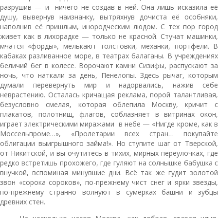
разрушив — и ничего не создав в ней. Она лишь исказила её
душу, вывернув наизнанку, вытряхнув дочиста её особняки,
наполнив её пришлым, инородческим людом. С тех пор город
живет как в лихорадке — только не красной. Стучат машинки,
мчатся «форды», мелькают толстовки, механки, портфели. В
кабаках разливанное море, в театрах балаганы. В учреждениях
беличий бег в колесе. Ворочают камни Сизифы, распускают за
ночь, что наткали за день, Пенелопы. Здесь рычаг, которым
думали перевернуть мир и надорвались, нажив себе
неврастению. Осталась кричащая реклама, порой талантливая,
безусловно смелая, которая облепила Москву, кричит с
плакатов, полотнищ, флагов, соблазняет в витринах окон,
играет электрическими миражами в небе — «Нигде кроме, как в
Моссельпроме…», «Пролетарии всех стран… покупайте
облигации выигрышного займа!». Но ступите шаг от Тверской,
от Никитской, и вы очутитесь в тихих, мирных переулочках, где
редко встретишь прохожего, где гуляют на солнышке бабушка с
внучкой, вспоминая минувшие дни. Всё так же гудит золотой
звон «сорока сороков», по-прежнему чист снег и ярки звезды,
по-прежнему странно волнуют в сумерках башни и зубцы
древних стен.