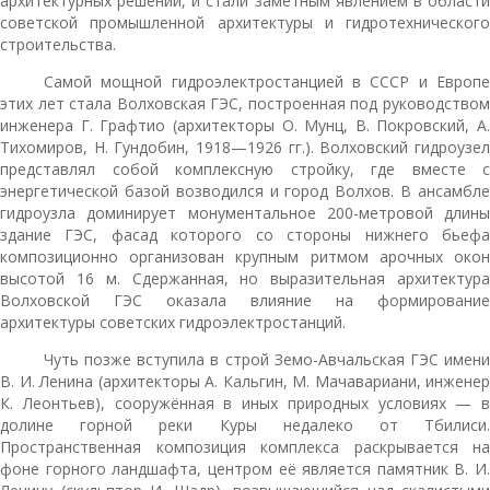
архитектурных решений, и стали заметным явлением в области
советской промышленной архитектуры и гидротехнического
строительства.
Самой мощной гидроэлектростанцией в СССР и Европе
этих лет стала Волховская ГЭС, построенная под руководством
инженера Г. Графтио (архитекторы О. Мунц, В. Покровский, А.
Тихомиров, Н. Гундобин, 1918—1926 гг.). Волховский гидроузел
представлял собой комплексную стройку, где вместе с
энергетической базой возводился и город Волхов. В ансамбле
гидроузла доминирует монументальное 200-метровой длины
здание ГЭС, фасад которого со стороны нижнего бьефа
композиционно организован крупным ритмом арочных окон
высотой 16 м. Сдержанная, но выразительная архитектура
Волховской ГЭС оказала влияние на формирование
архитектуры советских гидроэлектростанций.
Чуть позже вступила в строй Земо-Авчальская ГЭС имени
В. И. Ленина (архитекторы А. Кальгин, М. Мачавариани, инженер
К. Леонтьев), сооружённая в иных природных условиях — в
долине горной реки Куры недалеко от Тбилиси.
Пространственная композиция комплекса раскрывается на
фоне горного ландшафта, центром её является памятник В. И.