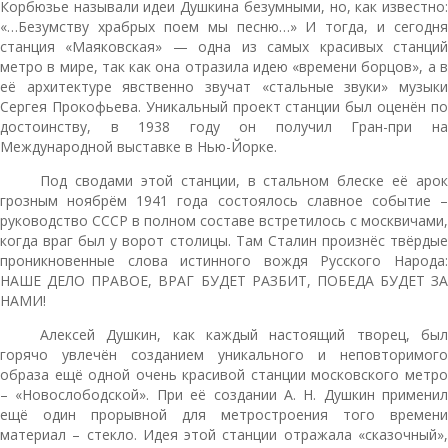
Корбюзье называли идеи Душкина безумными, но, как известно:
«…Безумству храбрых поем мы песню…» И тогда, и сегодня
станция «Маяковская» — одна из самых красивых станций
метро в мире, так как она отразила идею «времени борцов», а в
её архитектуре явственно звучат «стальные звуки» музыки
Сергея Прокофьева. Уникальный проект станции был оценён по
достоинству, в 1938 году он получил Гран-при на
Международной выставке в Нью-Йорке.
Под сводами этой станции, в стальном блеске её арок
грозным ноябрём 1941 года состоялось славное событие –
руководство СССР в полном составе встретилось с москвичами,
когда враг был у ворот столицы. Там Сталин произнёс твёрдые
проникновенные слова истинного вождя Русского Народа:
НАШЕ ДЕЛО ПРАВОЕ, ВРАГ БУДЕТ РАЗБИТ, ПОБЕДА БУДЕТ ЗА
НАМИ!
Алексей Душкин, как каждый настоящий творец, был
горячо увлечён созданием уникального и неповторимого
образа ещё одной очень красивой станции московского метро
– «Новослободской». При её создании А. Н. Душкин применил
ещё один прорывной для метростроения того времени
материал – стекло. Идея этой станции отражала «сказочный»,