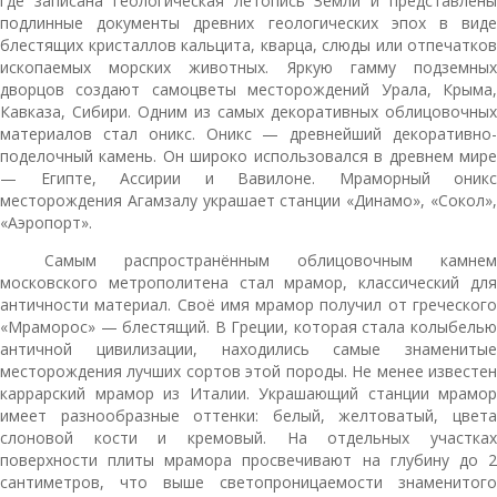
где записана геологическая летопись Земли и представлены
подлинные документы древних геологических эпох в виде
блестящих кристаллов кальцита, кварца, слюды или отпечатков
ископаемых морских животных. Яркую гамму подземных
дворцов создают самоцветы месторождений Урала, Крыма,
Кавказа, Сибири. Одним из самых декоративных облицовочных
материалов стал оникс. Оникс — древнейший декоративно-
поделочный камень. Он широко использовался в древнем мире
— Египте, Ассирии и Вавилоне. Мраморный оникс
месторождения Агамзалу украшает станции «Динамо», «Сокол»,
«Аэропорт».
Самым распространённым облицовочным камнем
московского метрополитена стал мрамор, классический для
античности материал. Своё имя мрамор получил от греческого
«Мраморос» — блестящий. В Греции, которая стала колыбелью
античной цивилизации, находились самые знаменитые
месторождения лучших сортов этой породы. Не менее известен
каррарский мрамор из Италии. Украшающий станции мрамор
имеет разнообразные оттенки: белый, желтоватый, цвета
слоновой кости и кремовый. На отдельных участках
поверхности плиты мрамора просвечивают на глубину до 2
сантиметров, что выше светопроницаемости знаменитого