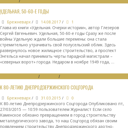
ДАЙДЖЕСТ
/
КРАЕВЕДЕНИЕ
УДЕЛЬНАЯ, 50-60-Е ГОДЫ
Брежневарх
/
14.08.2017
/
1
Глава из книги «Удельная. Очерки истории», автор Глезеров
Сергей Евгеньевич. Удельная, 50-60-е годы Сразу же после
войны Удельную ждали большие перемены: она стала
стремительно утрачивать свой полусельский облик. Здесь
развернулось новое жилищное строительство, а проспект
Энгельса начал принимать черты парадной магистрали –
«северных ворот» города. Недаром в ноябре 1949 года, …
ГРАДОСТРОИТЕЛЬСТВО
/
ДАЙДЖЕСТ
/
КРАЕВЕДЕНИЕ
К 80-ЛЕТИЮ ДНЕПРОДЗЕРЖИНСКОГО СОЦГОРОДА
Брежневарх
/
31.03.2015
/
0
К 80-летию Днепродзержинского Соцгорода Опубликовано пт,
27/03/2015 — 10:59 пользователем Журналист Если село
Каменское обязано превращением в город строительству
металлургического завода, то наш Соцгород обязан своим
появлением строительству Днепродзержинского азотно-