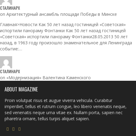
СТАЛИНАРХ
on Архитектурный ансамбль площади Победы в Минске
Главная>Новости Как 50 лет назад гостиницей «Советская»
испортили панораму Фонтанки Как 50 лет назад гостиницей
«Советская» испортили панораму Фонтанки28.05.2013 50 лет
назад, в 1963 году произошло знаменательное для Ленинграда
событие:…
СТАЛИНАРХ
on «Модернизация» Валентина Каменского
ABOUT MAGAZINE
Proin volutpat risus et augue viverra vehicula. Curabitur
imperdiet, tellus et rutrum congue, leo libero venenatis neque,
sed venenatis neque urna vitae ex. Nullam porta, sapien nec
pharetra ornare, tellus turpis aliquet sapien.