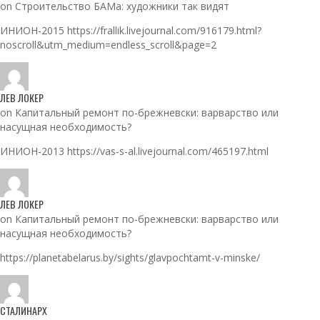
on Строительство БАМа: художники так видят
ИНИОН-2015 https://frallik.livejournal.com/916179.html?
noscroll&utm_medium=endless_scroll&page=2
ЛЕВ ЛОКЕР
on Капитальный ремонт по-брежневски: варварство или
насущная необходимость?
ИНИОН-2013 https://vas-s-al.livejournal.com/465197.html
ЛЕВ ЛОКЕР
on Капитальный ремонт по-брежневски: варварство или
насущная необходимость?
https://planetabelarus.by/sights/glavpochtamt-v-minske/
СТАЛИНАРХ