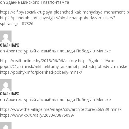
on Здание минского Главпочтамта
https://aif.by/social/kruglaya_ploshchad_kak_menyalsya_monument_
https://planetabelarus.by/sights/ploshchad-pobedy-v-minske/?
sphrase_id=87826
СТАЛИНАРХ
on Архитектурный ансамбль площади Победы в Минске
https://realt.onliner.by/2013/06/06/victory https://golos.id/vox-
populi/@vp-minsk/arkhitekturnyi-ansambl-ploshadi-pobedy-v-minske
https://poshyk.info/ploshhad-pobedy-minsk/
СТАЛИНАРХ
on Архитектурный ансамбль площади Победы в Минске
https://www.the-village.me/village/city/architecture/266939-minsk
https://www.kp.ru/daily/26834/3875099/