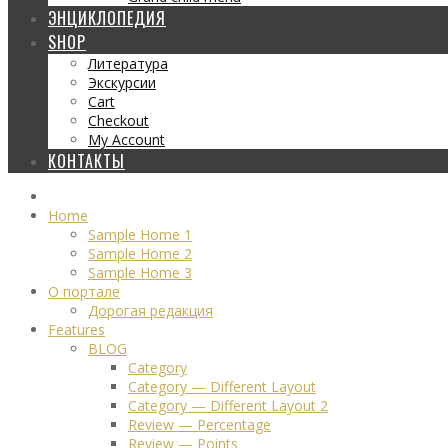
ЭНЦИКЛОПЕДИЯ
SHOP
Литература
Экскурсии
Cart
Checkout
My Account
КОНТАКТЫ
Home
Sample Home 1
Sample Home 2
Sample Home 3
О портале
Дорогая редакция
Features
BLOG
Category
Category — Different Layout
Category — Different Layout 2
Review — Percentage
Review — Points