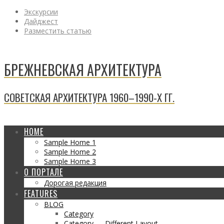
Экскурсии
Дайджест
Разместить статью
БРЕЖНЕВСКАЯ АРХИТЕКТУРА
СОВЕТСКАЯ АРХИТЕКТУРА 1960–1990-Х ГГ.
HOME
Sample Home 1
Sample Home 2
Sample Home 3
О ПОРТАЛЕ
Дорогая редакция
FEATURES
BLOG
Category
Category — Different Layout