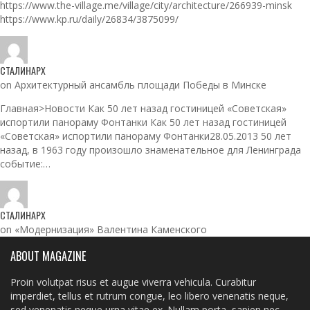
https://www.the-village.me/village/city/architecture/266939-minsk
https://www.kp.ru/daily/26834/3875099/
СТАЛИНАРХ
on Архитектурный ансамбль площади Победы в Минске
Главная>Новости Как 50 лет назад гостиницей «Советская»
испортили панораму Фонтанки Как 50 лет назад гостиницей
«Советская» испортили панораму Фонтанки28.05.2013 50 лет
назад, в 1963 году произошло знаменательное для Ленинграда
событие:…
СТАЛИНАРХ
on «Модернизация» Валентина Каменского
ABOUT MAGAZINE
Proin volutpat risus et augue viverra vehicula. Curabitur
imperdiet, tellus et rutrum congue, leo libero venenatis neque,
sed venenatis neque urna vitae ex. Nullam porta, sapien nec