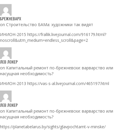
БРЕЖНЕВАРХ
on Строительство БАМа: художники так видят
ИНИОН-2015 https://frallik.livejournal.com/916179.html?
noscroll&utm_medium=endless_scroll&page=2
ЛЕВ ЛОКЕР
on Капитальный ремонт по-брежневски: варварство или
насущная необходимость?
ИНИОН-2013 https://vas-s-al.livejournal.com/465197.html
ЛЕВ ЛОКЕР
on Капитальный ремонт по-брежневски: варварство или
насущная необходимость?
https://planetabelarus.by/sights/glavpochtamt-v-minske/