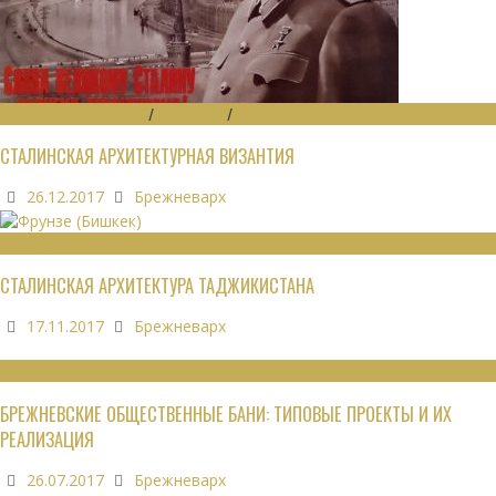
ГРАДОСТРОИТЕЛЬСТВО
/
ДАЙДЖЕСТ
/
ЭКОНОМИКА
СТАЛИНСКАЯ АРХИТЕКТУРНАЯ ВИЗАНТИЯ
26.12.2017
Брежневарх
ОБЗОРЫ
СТАЛИНСКАЯ АРХИТЕКТУРА ТАДЖИКИСТАНА
17.11.2017
Брежневарх
ОБЩЕСТВЕННЫЕ ЗДАНИЯ
БРЕЖНЕВСКИЕ ОБЩЕСТВЕННЫЕ БАНИ: ТИПОВЫЕ ПРОЕКТЫ И ИХ
РЕАЛИЗАЦИЯ
26.07.2017
Брежневарх