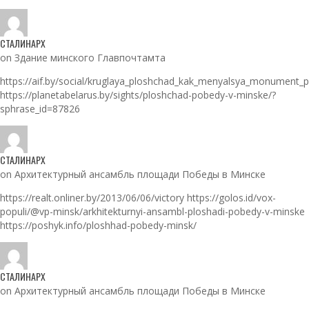
СТАЛИНАРХ
on Здание минского Главпочтамта
https://aif.by/social/kruglaya_ploshchad_kak_menyalsya_monument_
https://planetabelarus.by/sights/ploshchad-pobedy-v-minske/?
sphrase_id=87826
СТАЛИНАРХ
on Архитектурный ансамбль площади Победы в Минске
https://realt.onliner.by/2013/06/06/victory https://golos.id/vox-
populi/@vp-minsk/arkhitekturnyi-ansambl-ploshadi-pobedy-v-minske
https://poshyk.info/ploshhad-pobedy-minsk/
СТАЛИНАРХ
on Архитектурный ансамбль площади Победы в Минске