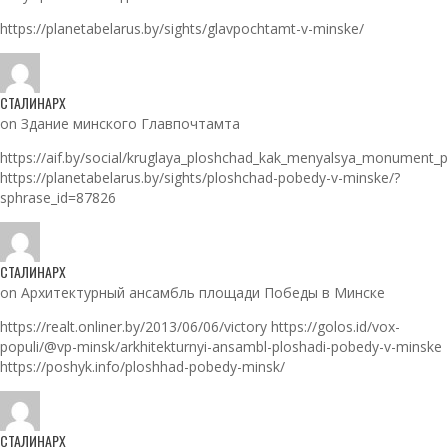
https://planetabelarus.by/sights/glavpochtamt-v-minske/
СТАЛИНАРХ
on Здание минского Главпочтамта
https://aif.by/social/kruglaya_ploshchad_kak_menyalsya_monument_
https://planetabelarus.by/sights/ploshchad-pobedy-v-minske/?
sphrase_id=87826
СТАЛИНАРХ
on Архитектурный ансамбль площади Победы в Минске
https://realt.onliner.by/2013/06/06/victory https://golos.id/vox-
populi/@vp-minsk/arkhitekturnyi-ansambl-ploshadi-pobedy-v-minske
https://poshyk.info/ploshhad-pobedy-minsk/
СТАЛИНАРХ