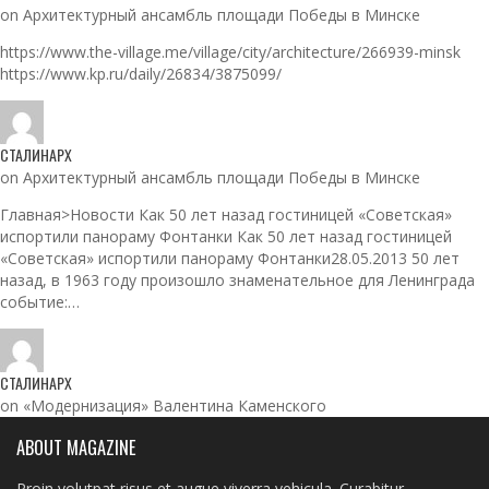
on Архитектурный ансамбль площади Победы в Минске
https://www.the-village.me/village/city/architecture/266939-minsk
https://www.kp.ru/daily/26834/3875099/
СТАЛИНАРХ
on Архитектурный ансамбль площади Победы в Минске
Главная>Новости Как 50 лет назад гостиницей «Советская»
испортили панораму Фонтанки Как 50 лет назад гостиницей
«Советская» испортили панораму Фонтанки28.05.2013 50 лет
назад, в 1963 году произошло знаменательное для Ленинграда
событие:…
СТАЛИНАРХ
on «Модернизация» Валентина Каменского
ABOUT MAGAZINE
Proin volutpat risus et augue viverra vehicula. Curabitur