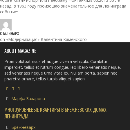
«Советская» испортили панораму Фонтанки28.05.2013 50 лет
назад, в 1963 году произошло знаменательное для Ленинграда
событие:…
СТАЛИНАРХ
on «Модернизация» Валентина Каменского
ABOUT MAGAZINE
Proin volutpat risus et augue viverra vehicula. Curabitur
imperdiet, tellus et rutrum congue, leo libero venenatis neque,
sed venenatis neque urna vitae ex. Nullam porta, sapien nec
pharetra ornare, tellus turpis aliquet sapien.
Марфа Захарова
МНОГОУРОВНЕВЫЕ КВАРТИРЫ В БРЕЖНЕВСКИХ ДОМАХ
ЛЕНИНГРАДА
Брежневарх