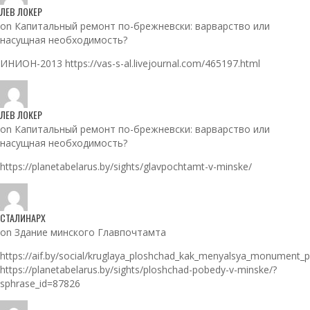
ЛЕВ ЛОКЕР
on Капитальный ремонт по-брежневски: варварство или
насущная необходимость?
ИНИОН-2013 https://vas-s-al.livejournal.com/465197.html
ЛЕВ ЛОКЕР
on Капитальный ремонт по-брежневски: варварство или
насущная необходимость?
https://planetabelarus.by/sights/glavpochtamt-v-minske/
СТАЛИНАРХ
on Здание минского Главпочтамта
https://aif.by/social/kruglaya_ploshchad_kak_menyalsya_monument_
https://planetabelarus.by/sights/ploshchad-pobedy-v-minske/?
sphrase_id=87826