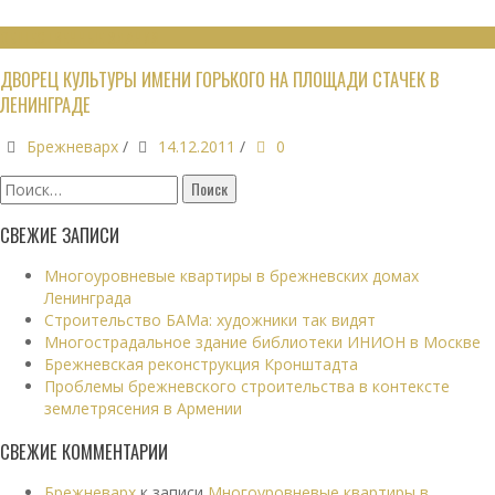
ОБЩЕСТВЕННЫЕ ЗДАНИЯ
ДВОРЕЦ КУЛЬТУРЫ ИМЕНИ ГОРЬКОГО НА ПЛОЩАДИ СТАЧЕК В
ЛЕНИНГРАДЕ
Брежневарх
/
14.12.2011
/
0
Найти:
СВЕЖИЕ ЗАПИСИ
Многоуровневые квартиры в брежневских домах
Ленинграда
Строительство БАМа: художники так видят
Многострадальное здание библиотеки ИНИОН в Москве
Брежневская реконструкция Кронштадта
Проблемы брежневского строительства в контексте
землетрясения в Армении
СВЕЖИЕ КОММЕНТАРИИ
Брежневарх
к записи
Многоуровневые квартиры в