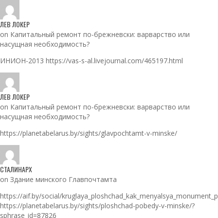
ЛЕВ ЛОКЕР
on Капитальный ремонт по-брежневски: варварство или
насущная необходимость?
ИНИОН-2013 https://vas-s-al.livejournal.com/465197.html
ЛЕВ ЛОКЕР
on Капитальный ремонт по-брежневски: варварство или
насущная необходимость?
https://planetabelarus.by/sights/glavpochtamt-v-minske/
СТАЛИНАРХ
on Здание минского Главпочтамта
https://aif.by/social/kruglaya_ploshchad_kak_menyalsya_monument_
https://planetabelarus.by/sights/ploshchad-pobedy-v-minske/?
sphrase_id=87826