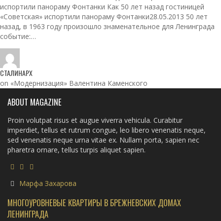
испортили панораму Фонтанки Как 50 лет назад гостиницей
«Советская» испортили панораму Фонтанки28.05.2013 50 лет
назад, в 1963 году произошло знаменательное для Ленинграда
событие:…
СТАЛИНАРХ
on «Модернизация» Валентина Каменского
ABOUT MAGAZINE
Proin volutpat risus et augue viverra vehicula. Curabitur
imperdiet, tellus et rutrum congue, leo libero venenatis neque,
sed venenatis neque urna vitae ex. Nullam porta, sapien nec
pharetra ornare, tellus turpis aliquet sapien.
Марфа Захарова
МНОГОУРОВНЕВЫЕ КВАРТИРЫ В БРЕЖНЕВСКИХ ДОМАХ
ЛЕНИНГРАДА