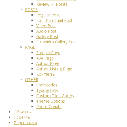
Review — Points
POSTS
Regular Post
Full Thumbnail Post
Video Post
Audio Post
Gallery Post
Full-width Gallery Post
PAGE
Sample Page
404 Page
Author Page
Author Listing Page
Контакты
OTHER
Shortcodes
Typography
Custom Tiled Gallery
Theme Options
Photo Credits
Объекты
Проекты
Персоналии