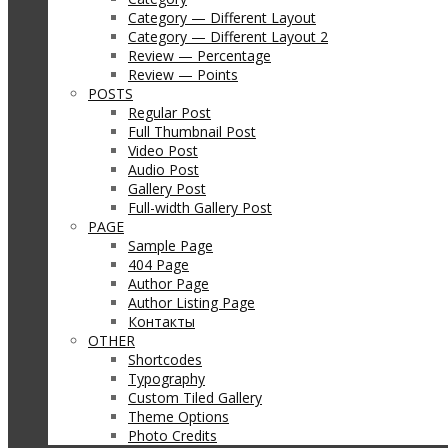
Category — Different Layout
Category — Different Layout 2
Review — Percentage
Review — Points
POSTS
Regular Post
Full Thumbnail Post
Video Post
Audio Post
Gallery Post
Full-width Gallery Post
PAGE
Sample Page
404 Page
Author Page
Author Listing Page
Контакты
OTHER
Shortcodes
Typography
Custom Tiled Gallery
Theme Options
Photo Credits