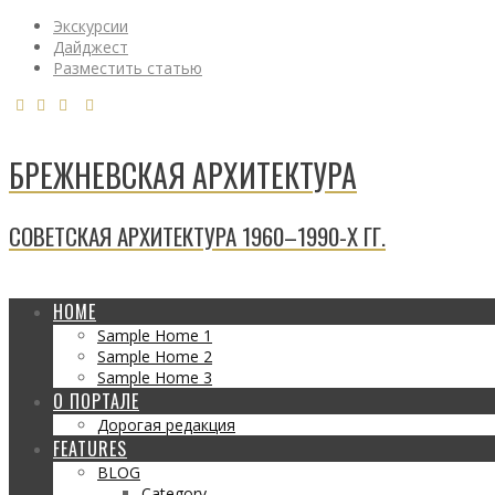
Экскурсии
Дайджест
Разместить статью
БРЕЖНЕВСКАЯ АРХИТЕКТУРА
СОВЕТСКАЯ АРХИТЕКТУРА 1960–1990-Х ГГ.
HOME
Sample Home 1
Sample Home 2
Sample Home 3
О ПОРТАЛЕ
Дорогая редакция
FEATURES
BLOG
Category