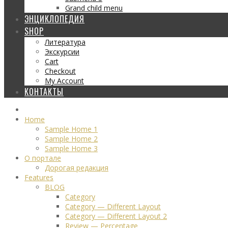
Grand child menu
ЭНЦИКЛОПЕДИЯ
SHOP
Литература
Экскурсии
Cart
Checkout
My Account
КОНТАКТЫ
Home
Sample Home 1
Sample Home 2
Sample Home 3
О портале
Дорогая редакция
Features
BLOG
Category
Category — Different Layout
Category — Different Layout 2
Review — Percentage