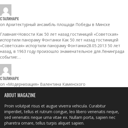
СТАЛИНАРХ
on Архитектурный ансамбль площади Победы в Минске
Главная>Новости Как 50 лет назад гостиницей «Советская»
испортили панораму Фонтанки Как 50 лет назад гостиницей
«Советская» испортили панораму Фонтанки28.05.2013 50 лет
назад, в 1963 году произошло знаменательное для Ленинграда
событие:…
СТАЛИНАРХ
on «Модернизация» Валентина Каменского
ABOUT MAGAZINE
Proin volutpat risus et augue viverra vehicula. Curabitur
imperdiet, tellus et rutrum congue, leo libero venenatis neque,
sed venenatis neque urna vitae ex. Nullam porta, sapien nec
pharetra ornare, tellus turpis aliquet sapien.