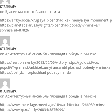
СТАЛИНАРХ
on Здание минского Главпочтамта
https://aif.by/social/kruglaya_ploshchad_kak_menyalsya_monument_
https://planetabelarus.by/sights/ploshchad-pobedy-v-minske/?
sphrase_id=87826
СТАЛИНАРХ
on Архитектурный ансамбль площади Победы в Минске
https://realt.onliner.by/2013/06/06/victory https://golos.id/vox-
populi/@vp-minsk/arkhitekturnyi-ansambl-ploshadi-pobedy-v-minske
https://poshyk.info/ploshhad-pobedy-minsk/
СТАЛИНАРХ
on Архитектурный ансамбль площади Победы в Минске
https://www.the-village.me/village/city/architecture/266939-minsk
https://www.kp.ru/daily/26834/3875099/