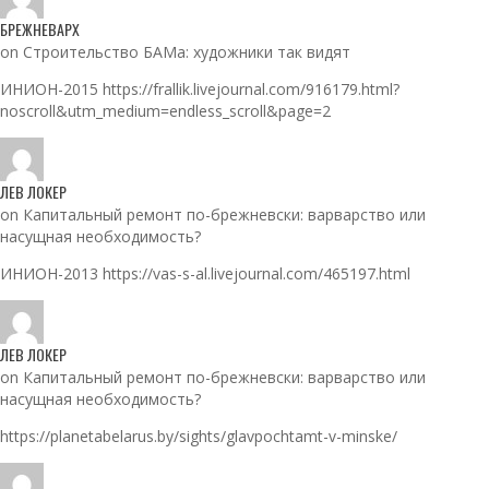
БРЕЖНЕВАРХ
on Строительство БАМа: художники так видят
ИНИОН-2015 https://frallik.livejournal.com/916179.html?
noscroll&utm_medium=endless_scroll&page=2
ЛЕВ ЛОКЕР
on Капитальный ремонт по-брежневски: варварство или
насущная необходимость?
ИНИОН-2013 https://vas-s-al.livejournal.com/465197.html
ЛЕВ ЛОКЕР
on Капитальный ремонт по-брежневски: варварство или
насущная необходимость?
https://planetabelarus.by/sights/glavpochtamt-v-minske/