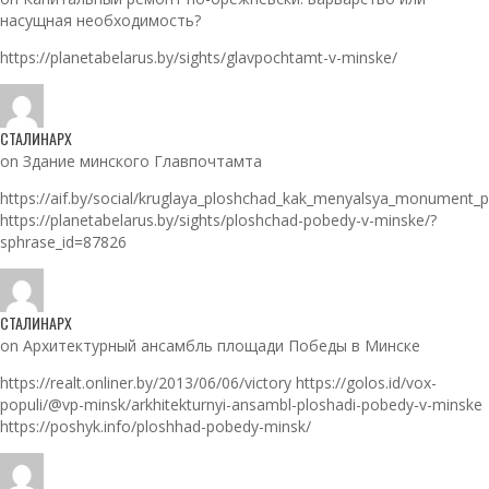
насущная необходимость?
https://planetabelarus.by/sights/glavpochtamt-v-minske/
СТАЛИНАРХ
on Здание минского Главпочтамта
https://aif.by/social/kruglaya_ploshchad_kak_menyalsya_monument_
https://planetabelarus.by/sights/ploshchad-pobedy-v-minske/?
sphrase_id=87826
СТАЛИНАРХ
on Архитектурный ансамбль площади Победы в Минске
https://realt.onliner.by/2013/06/06/victory https://golos.id/vox-
populi/@vp-minsk/arkhitekturnyi-ansambl-ploshadi-pobedy-v-minske
https://poshyk.info/ploshhad-pobedy-minsk/