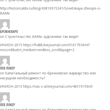
http://historicaldis.ru/blog/43810915241/Sovetskaya-zhivopis-o-
BAMe
БРЕЖНЕВАРХ
on Строительство БАМа: художники так видят
ИНИОН-2015 https://frallik.livejournal.com/916179.html?
noscroll&utm_medium=endless_scroll&page=2
ЛЕВ ЛОКЕР
on Капитальный ремонт по-брежневски: варварство или
насущная необходимость?
ИНИОН-2013 https://vas-s-al.livejournal.com/465197.html
ЛЕВ ЛОКЕР
on Капитальный ремонт по-брежневски: варварство или