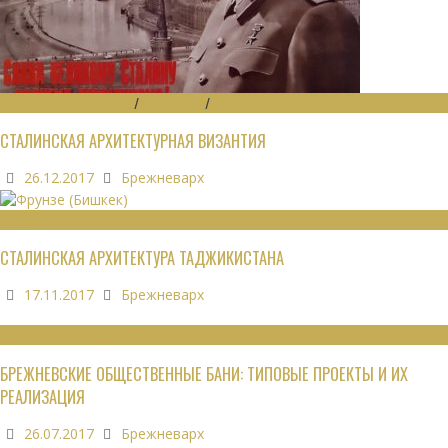
ГРАДОСТРОИТЕЛЬСТВО
/
ДАЙДЖЕСТ
/
ЭКОНОМИКА
СТАЛИНСКАЯ АРХИТЕКТУРНАЯ ВИЗАНТИЯ
26.12.2017
Брежневарх
ОБЗОРЫ
СТАЛИНСКАЯ АРХИТЕКТУРА ТАДЖИКИСТАНА
17.11.2017
Брежневарх
ОБЩЕСТВЕННЫЕ ЗДАНИЯ
БРЕЖНЕВСКИЕ ОБЩЕСТВЕННЫЕ БАНИ: ТИПОВЫЕ ПРОЕКТЫ И ИХ
РЕАЛИЗАЦИЯ
26.07.2017
Брежневарх