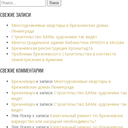
Найти:
СВЕЖИЕ ЗАПИСИ
Многоуровневые квартиры в брежневских домах
Ленинграда
Строительство БАМа: художники так видят
Многострадальное здание библиотеки ИНИОН в Москве
Брежневская реконструкция Кронштадта
Проблемы брежневского строительства в контексте
землетрясения в Армении
СВЕЖИЕ КОММЕНТАРИИ
Брежневарх
к записи
Многоуровневые квартиры в
брежневских домах Ленинграда
Брежневарх
к записи
Строительство БАМа: художники так
видят
Брежневарх
к записи
Строительство БАМа: художники так
видят
Лев Локер
к записи
Капитальный ремонт по-брежневски:
варварство или насущная необходимость?
Лев Локер
к записи
Капитальный ремонт по-брежневски: