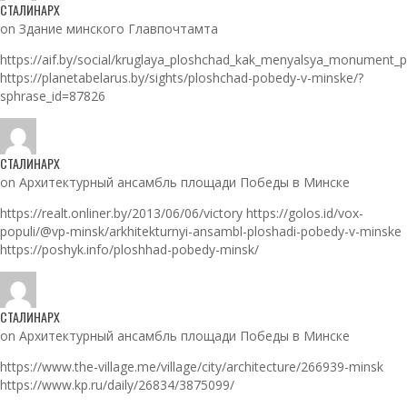
СТАЛИНАРХ
on Здание минского Главпочтамта
https://aif.by/social/kruglaya_ploshchad_kak_menyalsya_monument_
https://planetabelarus.by/sights/ploshchad-pobedy-v-minske/?
sphrase_id=87826
СТАЛИНАРХ
on Архитектурный ансамбль площади Победы в Минске
https://realt.onliner.by/2013/06/06/victory https://golos.id/vox-
populi/@vp-minsk/arkhitekturnyi-ansambl-ploshadi-pobedy-v-minske
https://poshyk.info/ploshhad-pobedy-minsk/
СТАЛИНАРХ
on Архитектурный ансамбль площади Победы в Минске
https://www.the-village.me/village/city/architecture/266939-minsk
https://www.kp.ru/daily/26834/3875099/