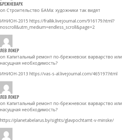
БРЕЖНЕВАРХ
on Строительство БАМа: художники так видят
ИНИОН-2015 https://frallik.livejournal.com/916179.html?
noscroll&utm_medium=endless_scroll&page=2
ЛЕВ ЛОКЕР
on Капитальный ремонт по-брежневски: варварство или
насущная необходимость?
ИНИОН-2013 https://vas-s-al.livejournal.com/465197.html
ЛЕВ ЛОКЕР
on Капитальный ремонт по-брежневски: варварство или
насущная необходимость?
https://planetabelarus.by/sights/glavpochtamt-v-minske/