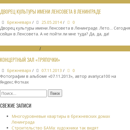
ОБЩЕСТВЕННЫЕ ЗДАНИЯ
ДВОРЕЦ КУЛЬТУРЫ ИМЕНИ ЛЕНСОВЕТА В ЛЕНИНГРАДЕ
Брежневарх
/
25.05.2014
/
0
Дворец культуры имени Ленсовета в Ленинграде. Лето… Сегодня
сейшн в Ленсовета. А не пойти ли мне туда? Да, да, да!
ИНЖЕНЕРНЫЕ СИСТЕМЫ
/
ОБЩЕСТВЕННЫЕ ЗДАНИЯ
КОНЦЕРТНЫЙ ЗАЛ «ТРЯПОЧКИ»
Брежневарх
/
07.11.2013
/
0
Фотографии в альбоме «07.11.2013», автор avariyca100 на
Яндекс.Фотках
Найти:
СВЕЖИЕ ЗАПИСИ
Многоуровневые квартиры в брежневских домах
Ленинграда
Строительство БАМа: художники так видят