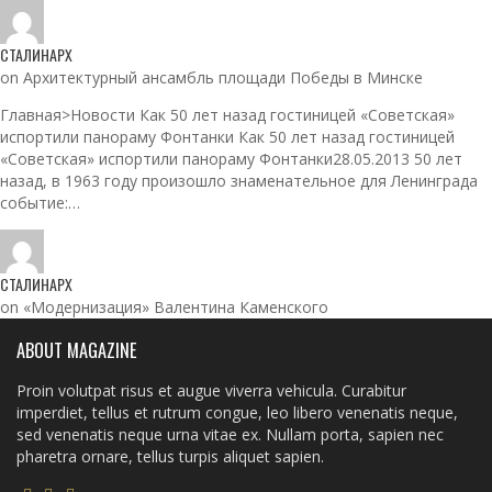
СТАЛИНАРХ
on Архитектурный ансамбль площади Победы в Минске
Главная>Новости Как 50 лет назад гостиницей «Советская»
испортили панораму Фонтанки Как 50 лет назад гостиницей
«Советская» испортили панораму Фонтанки28.05.2013 50 лет
назад, в 1963 году произошло знаменательное для Ленинграда
событие:…
СТАЛИНАРХ
on «Модернизация» Валентина Каменского
ABOUT MAGAZINE
Proin volutpat risus et augue viverra vehicula. Curabitur
imperdiet, tellus et rutrum congue, leo libero venenatis neque,
sed venenatis neque urna vitae ex. Nullam porta, sapien nec
pharetra ornare, tellus turpis aliquet sapien.