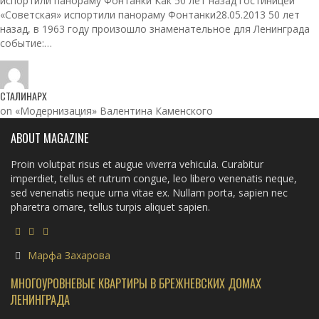
испортили панораму Фонтанки Как 50 лет назад гостиницей
«Советская» испортили панораму Фонтанки28.05.2013 50 лет
назад, в 1963 году произошло знаменательное для Ленинграда
событие:…
СТАЛИНАРХ
on «Модернизация» Валентина Каменского
ABOUT MAGAZINE
Proin volutpat risus et augue viverra vehicula. Curabitur
imperdiet, tellus et rutrum congue, leo libero venenatis neque,
sed venenatis neque urna vitae ex. Nullam porta, sapien nec
pharetra ornare, tellus turpis aliquet sapien.
Марфа Захарова
МНОГОУРОВНЕВЫЕ КВАРТИРЫ В БРЕЖНЕВСКИХ ДОМАХ
ЛЕНИНГРАДА