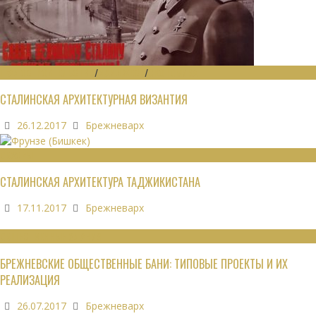
ГРАДОСТРОИТЕЛЬСТВО
/
ДАЙДЖЕСТ
/
ЭКОНОМИКА
СТАЛИНСКАЯ АРХИТЕКТУРНАЯ ВИЗАНТИЯ
26.12.2017
Брежневарх
ОБЗОРЫ
СТАЛИНСКАЯ АРХИТЕКТУРА ТАДЖИКИСТАНА
17.11.2017
Брежневарх
ОБЩЕСТВЕННЫЕ ЗДАНИЯ
БРЕЖНЕВСКИЕ ОБЩЕСТВЕННЫЕ БАНИ: ТИПОВЫЕ ПРОЕКТЫ И ИХ
РЕАЛИЗАЦИЯ
26.07.2017
Брежневарх