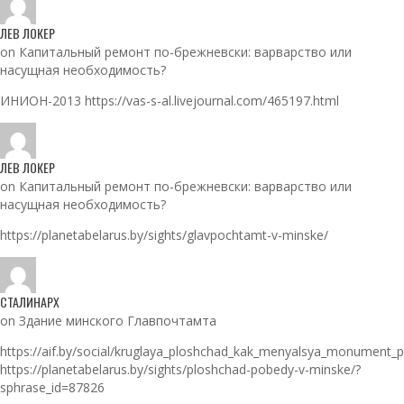
ЛЕВ ЛОКЕР
on Капитальный ремонт по-брежневски: варварство или
насущная необходимость?
ИНИОН-2013 https://vas-s-al.livejournal.com/465197.html
ЛЕВ ЛОКЕР
on Капитальный ремонт по-брежневски: варварство или
насущная необходимость?
https://planetabelarus.by/sights/glavpochtamt-v-minske/
СТАЛИНАРХ
on Здание минского Главпочтамта
https://aif.by/social/kruglaya_ploshchad_kak_menyalsya_monument_
https://planetabelarus.by/sights/ploshchad-pobedy-v-minske/?
sphrase_id=87826