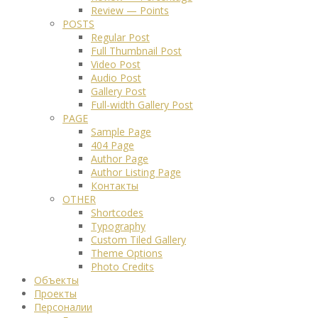
Review — Points
POSTS
Regular Post
Full Thumbnail Post
Video Post
Audio Post
Gallery Post
Full-width Gallery Post
PAGE
Sample Page
404 Page
Author Page
Author Listing Page
Контакты
OTHER
Shortcodes
Typography
Custom Tiled Gallery
Theme Options
Photo Credits
Объекты
Проекты
Персоналии