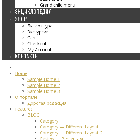
Grand child menu
ЭНЦИКЛОПЕДИЯ
SHOP
Литература
Экскурсии
Cart
Checkout
My Account
КОНТАКТЫ
Home
Sample Home 1
Sample Home 2
Sample Home 3
О портале
Дорогая редакция
Features
BLOG
Category
Category — Different Layout
Category — Different Layout 2
Review — Percentage