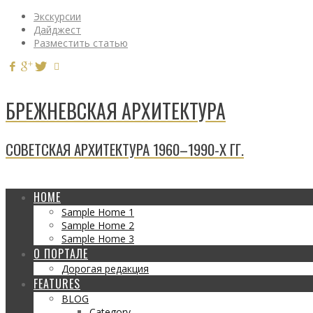
Экскурсии
Дайджест
Разместить статью
БРЕЖНЕВСКАЯ АРХИТЕКТУРА
СОВЕТСКАЯ АРХИТЕКТУРА 1960–1990-Х ГГ.
HOME
Sample Home 1
Sample Home 2
Sample Home 3
О ПОРТАЛЕ
Дорогая редакция
FEATURES
BLOG
Category