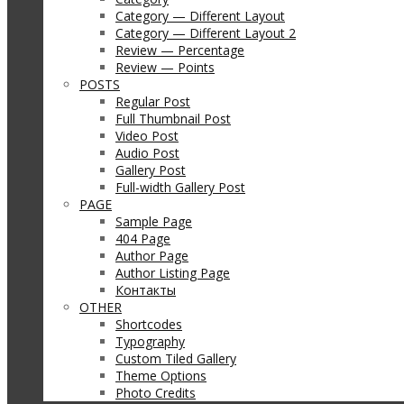
Category — Different Layout
Category — Different Layout 2
Review — Percentage
Review — Points
POSTS
Regular Post
Full Thumbnail Post
Video Post
Audio Post
Gallery Post
Full-width Gallery Post
PAGE
Sample Page
404 Page
Author Page
Author Listing Page
Контакты
OTHER
Shortcodes
Typography
Custom Tiled Gallery
Theme Options
Photo Credits