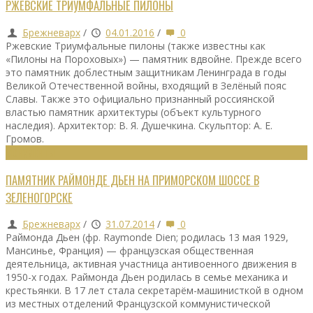
РЖЕВСКИЕ ТРИУМФАЛЬНЫЕ ПИЛОНЫ
Брежневарх
/
04.01.2016
/
0
Ржевские Триумфальные пилоны (также известны как
«Пилоны на Пороховых») — памятник вдвойне. Прежде всего
это памятник доблестным защитникам Ленинграда в годы
Великой Отечественной войны, входящий в Зелёный пояс
Славы. Также это официально признанный россиянской
властью памятник архитектуры (объект культурного
наследия). Архитектор: В. Я. Душечкина. Скульптор: А. Е.
Громов.
МОНУМЕНТЫ
ПАМЯТНИК РАЙМОНДЕ ДЬЕН НА ПРИМОРСКОМ ШОССЕ В
ЗЕЛЕНОГОРСКЕ
Брежневарх
/
31.07.2014
/
0
Раймонда Дьен (фр. Raymonde Dien; родилась 13 мая 1929,
Мансинье, Франция) — французская общественная
деятельница, активная участница антивоенного движения в
1950-х годах. Раймонда Дьен родилась в семье механика и
крестьянки. В 17 лет стала секретарём-машинисткой в одном
из местных отделений Французской коммунистической