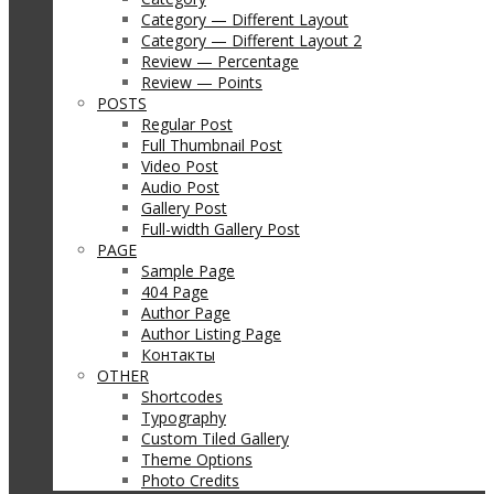
Category — Different Layout
Category — Different Layout 2
Review — Percentage
Review — Points
POSTS
Regular Post
Full Thumbnail Post
Video Post
Audio Post
Gallery Post
Full-width Gallery Post
PAGE
Sample Page
404 Page
Author Page
Author Listing Page
Контакты
OTHER
Shortcodes
Typography
Custom Tiled Gallery
Theme Options
Photo Credits