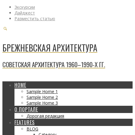
Экскурсии
Дайджест
Разместить статью
БРЕЖНЕВСКАЯ АРХИТЕКТУРА
СОВЕТСКАЯ АРХИТЕКТУРА 1960–1990-Х ГГ.
HOME
Sample Home 1
Sample Home 2
Sample Home 3
О ПОРТАЛЕ
Дорогая редакция
FEATURES
BLOG
Category