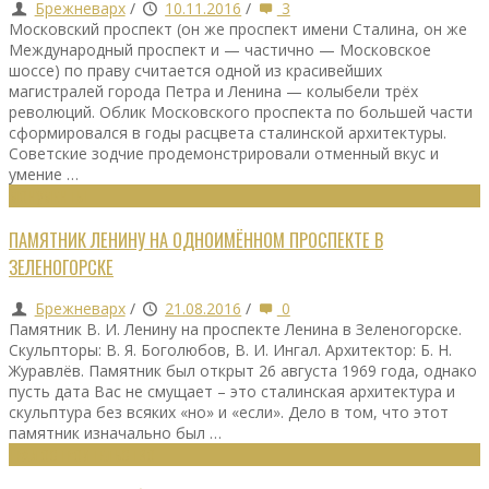
Брежневарх
/
10.11.2016
/
3
Московский проспект (он же проспект имени Сталина, он же
Международный проспект и — частично — Московское
шоссе) по праву считается одной из красивейших
магистралей города Петра и Ленина — колыбели трёх
революций. Облик Московского проспекта по большей части
сформировался в годы расцвета сталинской архитектуры.
Советские зодчие продемонстрировали отменный вкус и
умение …
МОНУМЕНТЫ
ПАМЯТНИК ЛЕНИНУ НА ОДНОИМЁННОМ ПРОСПЕКТЕ В
ЗЕЛЕНОГОРСКЕ
Брежневарх
/
21.08.2016
/
0
Памятник В. И. Ленину на проспекте Ленина в Зеленогорске.
Скульпторы: В. Я. Боголюбов, В. И. Ингал. Архитектор: Б. Н.
Журавлёв. Памятник был открыт 26 августа 1969 года, однако
пусть дата Вас не смущает – это сталинская архитектура и
скульптура без всяких «но» и «если». Дело в том, что этот
памятник изначально был …
ГРАДОСТРОИТЕЛЬСТВО