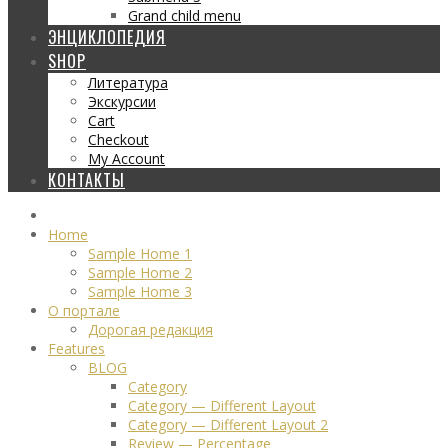
Grand child menu
ЭНЦИКЛОПЕДИЯ
SHOP
Литература
Экскурсии
Cart
Checkout
My Account
КОНТАКТЫ
Home
Sample Home 1
Sample Home 2
Sample Home 3
О портале
Дорогая редакция
Features
BLOG
Category
Category — Different Layout
Category — Different Layout 2
Review — Percentage