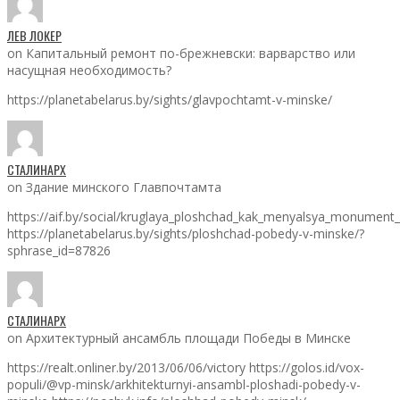
ЛЕВ ЛОКЕР
on Капитальный ремонт по-брежневски: варварство или
насущная необходимость?
https://planetabelarus.by/sights/glavpochtamt-v-minske/
СТАЛИНАРХ
on Здание минского Главпочтамта
https://aif.by/social/kruglaya_ploshchad_kak_menyalsya_monumen
https://planetabelarus.by/sights/ploshchad-pobedy-v-minske/?
sphrase_id=87826
СТАЛИНАРХ
on Архитектурный ансамбль площади Победы в Минске
https://realt.onliner.by/2013/06/06/victory https://golos.id/vox-
populi/@vp-minsk/arkhitekturnyi-ansambl-ploshadi-pobedy-v-