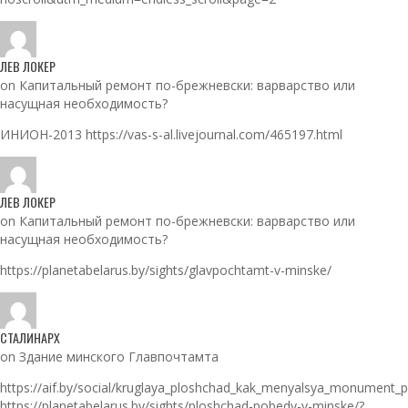
ЛЕВ ЛОКЕР
on Капитальный ремонт по-брежневски: варварство или
насущная необходимость?
ИНИОН-2013 https://vas-s-al.livejournal.com/465197.html
ЛЕВ ЛОКЕР
on Капитальный ремонт по-брежневски: варварство или
насущная необходимость?
https://planetabelarus.by/sights/glavpochtamt-v-minske/
СТАЛИНАРХ
on Здание минского Главпочтамта
https://aif.by/social/kruglaya_ploshchad_kak_menyalsya_monument_
https://planetabelarus.by/sights/ploshchad-pobedy-v-minske/?