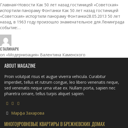
Главная>Новости Как 50 лет назад гостиницей «Советская»
испортили панораму Фонтанки Как 50 лет назад гостиницей
«Советская» испортили панораму Фонтанки28.05.2013 50 лет
назад, в 1963 году произошло знаменательное для Ленинграда
событие:…
СТАЛИНАРХ
on «Модернизация» Валентина Каменского
ABOUT MAGAZINE
Proin volutpat risus et augue viverra vehicula. Curabitur
imperdiet, tellus et rutrum congue, leo libero venenatis neque,
sed venenatis neque urna vitae ex. Nullam porta, sapien nec
pharetra ornare, tellus turpis aliquet sapien.
Марфа Захарова
МНОГОУРОВНЕВЫЕ КВАРТИРЫ В БРЕЖНЕВСКИХ ДОМАХ