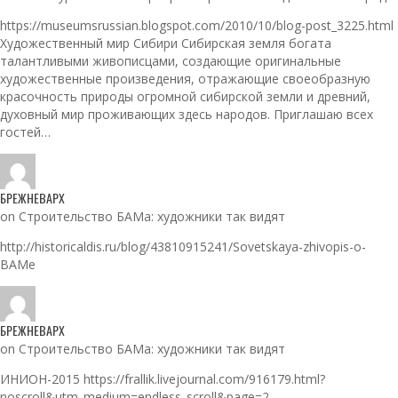
https://museumsrussian.blogspot.com/2010/10/blog-post_3225.html
Художественный мир Сибири Сибирская земля богата
талантливыми живописцами, создающие оригинальные
художественные произведения, отражающие своеобразную
красочность природы огромной сибирской земли и древний,
духовный мир проживающих здесь народов. Приглашаю всех
гостей…
БРЕЖНЕВАРХ
on Строительство БАМа: художники так видят
http://historicaldis.ru/blog/43810915241/Sovetskaya-zhivopis-o-
BAMe
БРЕЖНЕВАРХ
on Строительство БАМа: художники так видят
ИНИОН-2015 https://frallik.livejournal.com/916179.html?
noscroll&utm_medium=endless_scroll&page=2