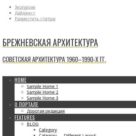
Экскурсии
Дайджест
Разместить статью
БРЕЖНЕВСКАЯ АРХИТЕКТУРА
СОВЕТСКАЯ АРХИТЕКТУРА 1960–1990-Х ГГ.
HOME
Sample Home 1
Sample Home 2
Sample Home 3
О ПОРТАЛЕ
Дорогая редакция
FEATURES
BLOG
Category
Category — Different Layout