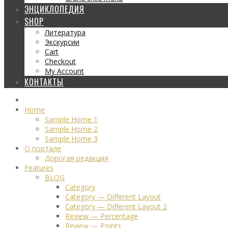
ЭНЦИКЛОПЕДИЯ
SHOP
Литература
Экскурсии
Cart
Checkout
My Account
КОНТАКТЫ
Home
Sample Home 1
Sample Home 2
Sample Home 3
О портале
Дорогая редакция
Features
BLOG
Category
Category — Different Layout
Category — Different Layout 2
Review — Percentage
Review — Points