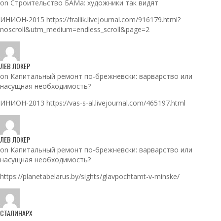
on Строительство БАМа: художники так видят
ИНИОН-2015 https://frallik.livejournal.com/916179.html?
noscroll&utm_medium=endless_scroll&page=2
ЛЕВ ЛОКЕР
on Капитальный ремонт по-брежневски: варварство или
насущная необходимость?
ИНИОН-2013 https://vas-s-al.livejournal.com/465197.html
ЛЕВ ЛОКЕР
on Капитальный ремонт по-брежневски: варварство или
насущная необходимость?
https://planetabelarus.by/sights/glavpochtamt-v-minske/
СТАЛИНАРХ