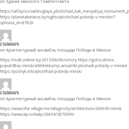
on Здание минского Главпочтамта
https://aif.by/social/kruglaya_ploshchad_kak_menyalsya_monument_
https://planetabelarus.by/sights/ploshchad-pobedy-v-minske/?
sphrase_id=87826
СТАЛИНАРХ
on Архитектурный ансамбль площади Победы в Минске
https://realt.onliner.by/2013/06/06/victory https://golos.id/vox-
populi/@vp-minsk/arkhitekturnyi-ansambl-ploshadi-pobedy-v-minske
https://poshyk.info/ploshhad-pobedy-minsk/
СТАЛИНАРХ
on Архитектурный ансамбль площади Победы в Минске
https://www.the-village.me/village/city/architecture/266939-minsk
https://www.kp.ru/daily/26834/3875099/