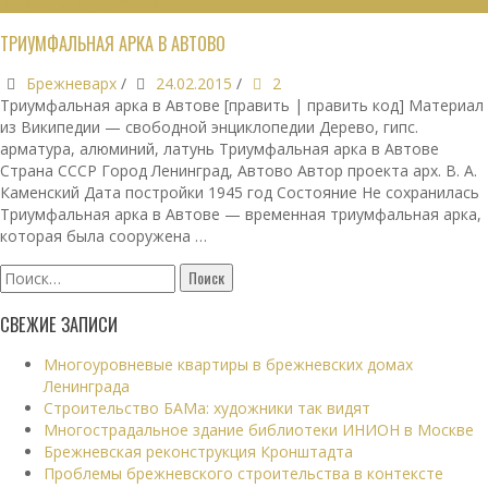
ВРЕМЕННЫЕ СООРУЖЕНИЯ
ТРИУМФАЛЬНАЯ АРКА В АВТОВО
Брежневарх
/
24.02.2015
/
2
Триумфальная арка в Автове [править | править код] Материал
из Википедии — свободной энциклопедии Дерево, гипс.
арматура, алюминий, латунь Триумфальная арка в Автове
Страна СССР Город Ленинград, Автово Автор проекта арх. В. А.
Каменский Дата постройки 1945 год Состояние Не сохранилась
Триумфальная арка в Автове — временная триумфальная арка,
которая была сооружена …
Найти:
СВЕЖИЕ ЗАПИСИ
Многоуровневые квартиры в брежневских домах
Ленинграда
Строительство БАМа: художники так видят
Многострадальное здание библиотеки ИНИОН в Москве
Брежневская реконструкция Кронштадта
Проблемы брежневского строительства в контексте