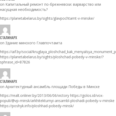
on Капитальный ремонт по-брежневски: варварство или
насущная необходимость?
https://planetabelarus.by/sights/glavpochtamt-v-minske/
СТАЛИНАРХ
on Здание минского Главпочтамта
https://aif.by/social/kruglaya_ploshchad_kak_menyalsya_monument_
https://planetabelarus.by/sights/ploshchad-pobedy-v-minske/?
sphrase_id=87826
СТАЛИНАРХ
on Архитектурный ансамбль площади Победы в Минске
https://realt.onliner.by/2013/06/06/victory https://golos.id/vox-
populi/@vp-minsk/arkhitekturnyi-ansambl-ploshadi-pobedy-v-minske
https://poshyk.info/ploshhad-pobedy-minsk/