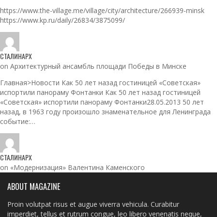
https://www.the-village.me/village/city/architecture/266939-minsk
https://www.kp.ru/daily/26834/3875099/
СТАЛИНАРХ
on Архитектурный ансамбль площади Победы в Минске
Главная>Новости Как 50 лет назад гостиницей «Советская»
испортили панораму Фонтанки Как 50 лет назад гостиницей
«Советская» испортили панораму Фонтанки28.05.2013 50 лет
назад, в 1963 году произошло знаменательное для Ленинграда
событие:…
СТАЛИНАРХ
on «Модернизация» Валентина Каменского
ABOUT MAGAZINE
Proin volutpat risus et augue viverra vehicula. Curabitur
imperdiet, tellus et rutrum congue, leo libero venenatis neque,