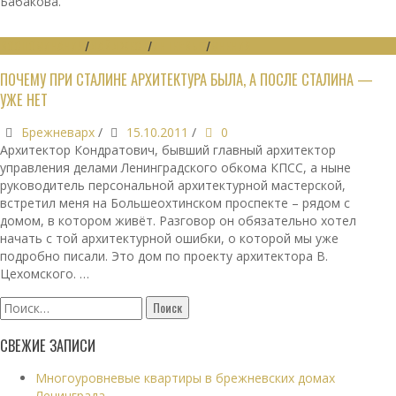
Бабакова.
ВОСПОМИНАНИЯ
/
ДАЙДЖЕСТ
/
ИНТЕРВЬЮ
/
МНЕНИЯ
ПОЧЕМУ ПРИ СТАЛИНЕ АРХИТЕКТУРА БЫЛА, А ПОСЛЕ СТАЛИНА —
УЖЕ НЕТ
Брежневарх
/
15.10.2011
/
0
Архитектор Кондратович, бывший главный архитектор
управления делами Ленинградского обкома КПСС, а ныне
руководитель персональной архитектурной мастерской,
встретил меня на Большеохтинском проспекте – рядом с
домом, в котором живёт. Разговор он обязательно хотел
начать с той архитектурной ошибки, о которой мы уже
подробно писали. Это дом по проекту архитектора В.
Цехомского. …
Найти:
СВЕЖИЕ ЗАПИСИ
Многоуровневые квартиры в брежневских домах
Ленинграда