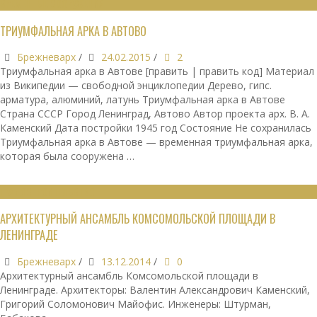
ВРЕМЕННЫЕ СООРУЖЕНИЯ
ТРИУМФАЛЬНАЯ АРКА В АВТОВО
Брежневарх
/
24.02.2015
/
2
Триумфальная арка в Автове [править | править код] Материал
из Википедии — свободной энциклопедии Дерево, гипс.
арматура, алюминий, латунь Триумфальная арка в Автове
Страна СССР Город Ленинград, Автово Автор проекта арх. В. А.
Каменский Дата постройки 1945 год Состояние Не сохранилась
Триумфальная арка в Автове — временная триумфальная арка,
которая была сооружена …
ГРАДОСТРОИТЕЛЬСТВО
АРХИТЕКТУРНЫЙ АНСАМБЛЬ КОМСОМОЛЬСКОЙ ПЛОЩАДИ В
ЛЕНИНГРАДЕ
Брежневарх
/
13.12.2014
/
0
Архитектурный ансамбль Комсомольской площади в
Ленинграде. Архитекторы: Валентин Александрович Каменский,
Григорий Соломонович Майофис. Инженеры: Штурман,