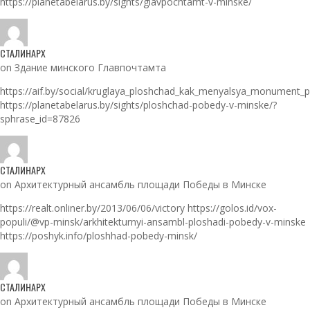
https://planetabelarus.by/sights/glavpochtamt-v-minske/
СТАЛИНАРХ
on Здание минского Главпочтамта
https://aif.by/social/kruglaya_ploshchad_kak_menyalsya_monument_
https://planetabelarus.by/sights/ploshchad-pobedy-v-minske/?
sphrase_id=87826
СТАЛИНАРХ
on Архитектурный ансамбль площади Победы в Минске
https://realt.onliner.by/2013/06/06/victory https://golos.id/vox-
populi/@vp-minsk/arkhitekturnyi-ansambl-ploshadi-pobedy-v-minske
https://poshyk.info/ploshhad-pobedy-minsk/
СТАЛИНАРХ
on Архитектурный ансамбль площади Победы в Минске