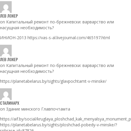
ЛЕВ ЛОКЕР
on Капитальный ремонт по-брежневски: варварство или
насущная необходимость?
ИНИОН-2013 https://vas-s-al.livejournal.com/465197.html
ЛЕВ ЛОКЕР
on Капитальный ремонт по-брежневски: варварство или
насущная необходимость?
https://planetabelarus.by/sights/glavpochtamt-v-minske/
СТАЛИНАРХ
on Здание минского Главпочтамта
https://aif.by/social/kruglaya_ploshchad_kak_menyalsya_monument_
https://planetabelarus.by/sights/ploshchad-pobedy-v-minske/?
sphrase_id=87826