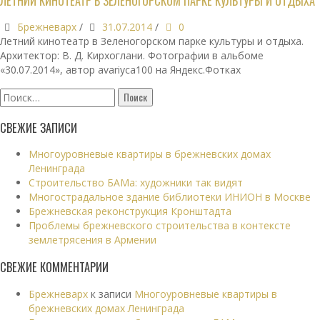
ЛЕТНИЙ КИНОТЕАТР В ЗЕЛЕНОГОРСКОМ ПАРКЕ КУЛЬТУРЫ И ОТДЫХА
Брежневарх
/
31.07.2014
/
0
Летний кинотеатр в Зеленогорском парке культуры и отдыха.
Архитектор: В. Д. Кирхоглани. Фотографии в альбоме
«30.07.2014», автор avariyca100 на Яндекс.Фотках
Найти:
СВЕЖИЕ ЗАПИСИ
Многоуровневые квартиры в брежневских домах
Ленинграда
Строительство БАМа: художники так видят
Многострадальное здание библиотеки ИНИОН в Москве
Брежневская реконструкция Кронштадта
Проблемы брежневского строительства в контексте
землетрясения в Армении
СВЕЖИЕ КОММЕНТАРИИ
Брежневарх
к записи
Многоуровневые квартиры в
брежневских домах Ленинграда