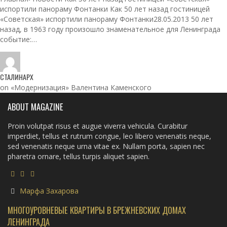
испортили панораму Фонтанки Как 50 лет назад гостиницей
«Советская» испортили панораму Фонтанки28.05.2013 50 лет
назад, в 1963 году произошло знаменательное для Ленинграда
событие:…
СТАЛИНАРХ
on «Модернизация» Валентина Каменского
ABOUT MAGAZINE
Proin volutpat risus et augue viverra vehicula. Curabitur
imperdiet, tellus et rutrum congue, leo libero venenatis neque,
sed venenatis neque urna vitae ex. Nullam porta, sapien nec
pharetra ornare, tellus turpis aliquet sapien.
Марфа Захарова
МНОГОУРОВНЕВЫЕ КВАРТИРЫ В БРЕЖНЕВСКИХ ДОМАХ
ЛЕНИНГРАДА