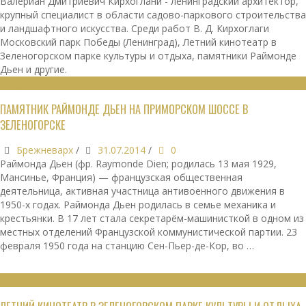
Валериан Дмитриевич Кирхоглани - ленинградский архитектор,
крупный специалист в области садово-паркового строительства
и ландшафтного искусства. Среди работ В. Д. Кирхоглаги
Московский парк Победы (Ленинград), Летний кинотеатр в
Зеленогорском парке культуры и отдыха, памятники Раймонде
Дьен и другие.
МОНУМЕНТЫ
ПАМЯТНИК РАЙМОНДЕ ДЬЕН НА ПРИМОРСКОМ ШОССЕ В
ЗЕЛЕНОГОРСКЕ
Брежневарх
/
31.07.2014
/
0
Раймонда Дьен (фр. Raymonde Dien; родилась 13 мая 1929,
Мансинье, Франция) — французская общественная
деятельница, активная участница антивоенного движения в
1950-х годах. Раймонда Дьен родилась в семье механика и
крестьянки. В 17 лет стала секретарём-машинисткой в одном из
местных отделений Французской коммунистической партии. 23
февраля 1950 года на станцию Сен-Пьер-де-Кор, во …
ОБЩЕСТВЕННЫЕ ЗДАНИЯ