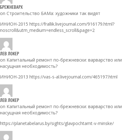
БРЕЖНЕВАРХ
on Строительство БАМа: художники так видят
ИНИОН-2015 https://frallik.livejournal.com/916179.html?
noscroll&utm_medium=endless_scroll&page=2
ЛЕВ ЛОКЕР
on Капитальный ремонт по-брежневски: варварство или
насущная необходимость?
ИНИОН-2013 https://vas-s-al.livejournal.com/465197.html
ЛЕВ ЛОКЕР
on Капитальный ремонт по-брежневски: варварство или
насущная необходимость?
https://planetabelarus.by/sights/glavpochtamt-v-minske/