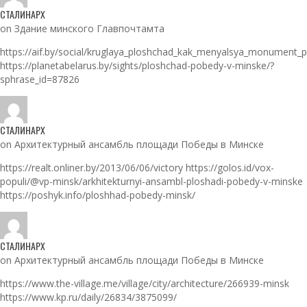
СТАЛИНАРХ
on Здание минского Главпочтамта
https://aif.by/social/kruglaya_ploshchad_kak_menyalsya_monument_
https://planetabelarus.by/sights/ploshchad-pobedy-v-minske/?
sphrase_id=87826
СТАЛИНАРХ
on Архитектурный ансамбль площади Победы в Минске
https://realt.onliner.by/2013/06/06/victory https://golos.id/vox-
populi/@vp-minsk/arkhitekturnyi-ansambl-ploshadi-pobedy-v-minske
https://poshyk.info/ploshhad-pobedy-minsk/
СТАЛИНАРХ
on Архитектурный ансамбль площади Победы в Минске
https://www.the-village.me/village/city/architecture/266939-minsk
https://www.kp.ru/daily/26834/3875099/