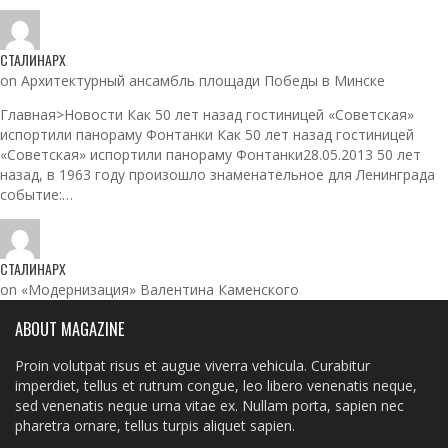
СТАЛИНАРХ
on Архитектурный ансамбль площади Победы в Минске
Главная>Новости Как 50 лет назад гостиницей «Советская»
испортили панораму Фонтанки Как 50 лет назад гостиницей
«Советская» испортили панораму Фонтанки28.05.2013 50 лет
назад, в 1963 году произошло знаменательное для Ленинграда
событие:…
СТАЛИНАРХ
on «Модернизация» Валентина Каменского
ABOUT MAGAZINE
Proin volutpat risus et augue viverra vehicula. Curabitur
imperdiet, tellus et rutrum congue, leo libero venenatis neque,
sed venenatis neque urna vitae ex. Nullam porta, sapien nec
pharetra ornare, tellus turpis aliquet sapien.