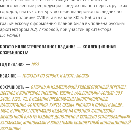
многочисленные репродукции с редких планов первых русских
городов, снятых с натуры до перепланировки последних во
второй половине XVIII в. и в начале XIX в. Работа по
графическому оформлению планов была выполнена русским
архитектором
Л
.Д. Акоповой
, при участии архитектора
Е.С.Ральбе
.
БОГАТО ИЛЛЮСТРИРОВАННОЕ
ИЗДАНИЕ
— КОЛЛЕКЦИОННАЯ
СОХРАННОСТЬ!
ГОД ИЗДАНИЯ —
1953
ИЗДАНИЕ —
ГОСИЗДАТ ПО СТРОИТ. И АРХИТ.; МОСКВА
СОХРАННОСТЬ —
ОТЛИЧНАЯ! ИЗДАТЕЛЬСКИЙ ХУДОЖЕСТВЕННЫЙ ПЕРЕПЛЕТ,
ЦВЕТНОЕ И КОНГРЕВНОЕ ТИСНЕНИЕ, УВЕЛИЧ. /АЛЬБОМНЫЙ!/ ФОРМАТ: 30 Х
24СМ., 212С., VC.. В ИЗДАНИИ ПРЕДСТАВЛЕНЫ МНОГОЧИСЛЕННЫЕ
ИЛЛЮСТРАЦИИ, ФОТОТИПИИ, КАРТЫ, СХЕМЫ, РИСУНКИ И ПЛАНЫ И МН.ДР.,
ТАБЛ. И ПРИЛОЖ.! ОТПЕЧАТАНО ИЗДАНИЕ НА ПЛОТНОЙ /ГЛЯНЦЕВОЙ!/
МЕЛОВАННОЙ БУМАГЕ! ИЗДАНИЕ ДОПОЛНЕНО И УКРАШЕНО СТИЛИЗОВАННЫМИ
ЗАСТАВКАМИ, КОНЦОВКАМИ И ВИНЬЕТКАМИ! КОМПЛЕКТНЫЙ КОЛЛЕКЦИОННЫЙ
ЭКЗЕМПЛЯР!