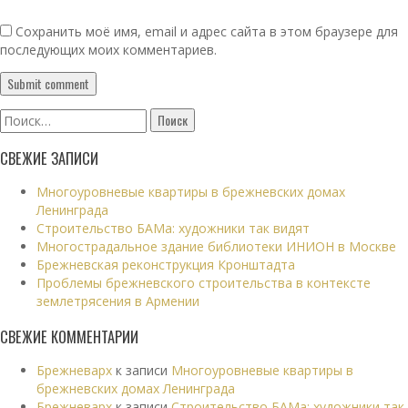
Сохранить моё имя, email и адрес сайта в этом браузере для
последующих моих комментариев.
Найти:
СВЕЖИЕ ЗАПИСИ
Многоуровневые квартиры в брежневских домах
Ленинграда
Строительство БАМа: художники так видят
Многострадальное здание библиотеки ИНИОН в Москве
Брежневская реконструкция Кронштадта
Проблемы брежневского строительства в контексте
землетрясения в Армении
СВЕЖИЕ КОММЕНТАРИИ
Брежневарх
к записи
Многоуровневые квартиры в
брежневских домах Ленинграда
Брежневарх
к записи
Строительство БАМа: художники так