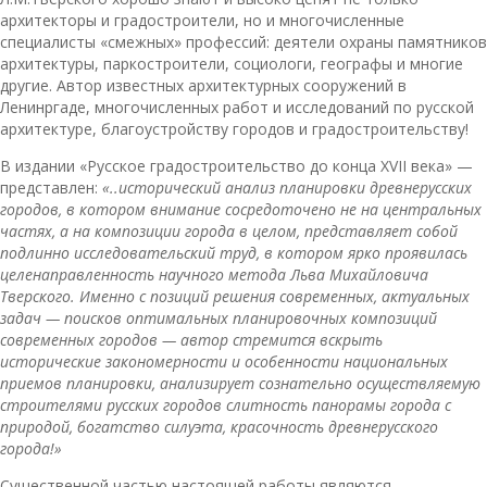
архитекторы и градостроители, но и многочисленные
специалисты «смежных» профессий: деятели охраны памятников
архитектуры, паркостроители, социологи, географы и многие
другие. Автор известных архитектурных сооружений в
Ленинргаде, многочисленных работ и исследований по русской
архитектуре, благоустройству городов и градостроительству!
В издании «Русское градостроительство до конца ХVII века» —
представлен:
«..исторический анализ планировки древнерусских
городов, в котором внимание сосредоточено не на центральных
частях, а на композиции города в целом, представляет собой
подлинно исследовательский труд, в котором ярко проявилась
целенаправленность научного метода Льва Михайловича
Тверского. Именно с позиций решения современных, актуальных
задач — поисков оптимальных планировочных композиций
современных городов — автор стремится вскрыть
исторические закономерности и особенности национальных
приемов планировки, анализирует сознательно осуществляемую
строителями русских городов слитность панорамы города с
природой, богатство силуэта, красочность древнерусского
города!»
Существенной частью настоящей работы являются