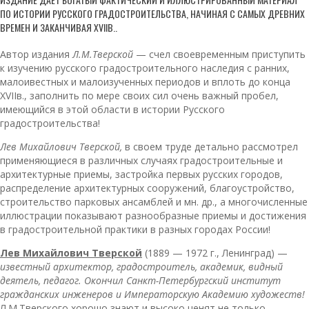
ПО ИСТОРИИ РУССКОГО
ГРАДОСТРОИТЕЛЬСТВА
, НАЧИНАЯ С САМЫХ ДРЕВНИХ
ВРЕМЕН И ЗАКАНЧИВАЯ ХVIIВ..
Автор
издания
Л
.
М
.
Тверской
— счел своевременным приступить
к изучению
русского
градостроительного наследия с ранних,
малоивестных и малоизученных периодов и вплоть до конца
XVIIв., заполнить по мере своих сил очень важный пробел,
имеющийся в этой области в истории Русского
градостроительства!
Лев Михайлович Тверской,
в своем труде детально рассмотрел
применяющиеся в различных случаях градостроительные и
архитектурные приемы, застройка первых русских городов,
распределение архитектурных сооружений, благоустройство,
строительство парковых ансамблей и мн. др., а многочисленные
иллюстрации показывают разнообразные приемы и достижения
в градостроительной практики в разных городах России!
Лев Михайлович Тверской
(1889 — 1972 г., Ленинград) —
известный архитектор, градостроитель, академик, видный
деятель, педагог. Окончил Санкт-Петербургский институт
гражданских инженеров и Императорскую Академию художеств!
Л.М.Тверского хорошо знают и высоко ценят не только