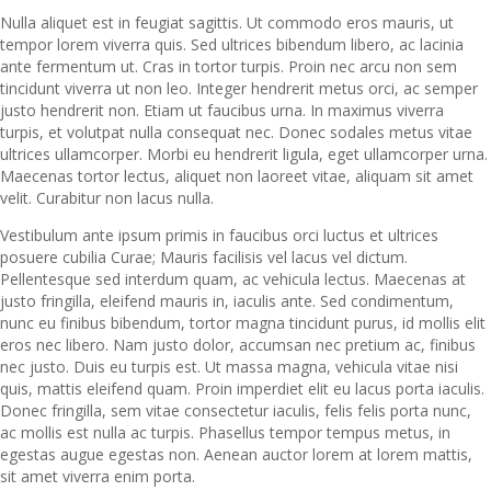
Nulla aliquet est in feugiat sagittis. Ut commodo eros mauris, ut
tempor lorem viverra quis. Sed ultrices bibendum libero, ac lacinia
ante fermentum ut. Cras in tortor turpis. Proin nec arcu non sem
tincidunt viverra ut non leo. Integer hendrerit metus orci, ac semper
justo hendrerit non. Etiam ut faucibus urna. In maximus viverra
turpis, et volutpat nulla consequat nec. Donec sodales metus vitae
ultrices ullamcorper. Morbi eu hendrerit ligula, eget ullamcorper urna.
Maecenas tortor lectus, aliquet non laoreet vitae, aliquam sit amet
velit. Curabitur non lacus nulla.
Vestibulum ante ipsum primis in faucibus orci luctus et ultrices
posuere cubilia Curae; Mauris facilisis vel lacus vel dictum.
Pellentesque sed interdum quam, ac vehicula lectus. Maecenas at
justo fringilla, eleifend mauris in, iaculis ante. Sed condimentum,
nunc eu finibus bibendum, tortor magna tincidunt purus, id mollis elit
eros nec libero. Nam justo dolor, accumsan nec pretium ac, finibus
nec justo. Duis eu turpis est. Ut massa magna, vehicula vitae nisi
quis, mattis eleifend quam. Proin imperdiet elit eu lacus porta iaculis.
Donec fringilla, sem vitae consectetur iaculis, felis felis porta nunc,
ac mollis est nulla ac turpis. Phasellus tempor tempus metus, in
egestas augue egestas non. Aenean auctor lorem at lorem mattis,
sit amet viverra enim porta.