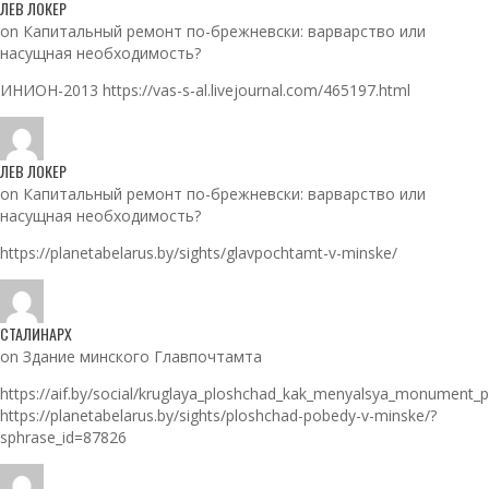
ЛЕВ ЛОКЕР
on Капитальный ремонт по-брежневски: варварство или
насущная необходимость?
ИНИОН-2013 https://vas-s-al.livejournal.com/465197.html
ЛЕВ ЛОКЕР
on Капитальный ремонт по-брежневски: варварство или
насущная необходимость?
https://planetabelarus.by/sights/glavpochtamt-v-minske/
СТАЛИНАРХ
on Здание минского Главпочтамта
https://aif.by/social/kruglaya_ploshchad_kak_menyalsya_monument_
https://planetabelarus.by/sights/ploshchad-pobedy-v-minske/?
sphrase_id=87826