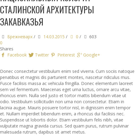
СТАЛИНСКОЙ АРХИТЕКТУРЫ
ЗАКАВКАЗЬЯ
Брежневарх
/
14.03.2015
/
0
/
603
0
Shares
Facebook
Twitter
Pinterest
Google+
Donec consectetur vestibulum enim sed viverra. Cum sociis natoque
penatibus et magnis dis parturient montes, nascetur ridiculus mus.
Fusce facilisis massa ac vehicula fringilla. Donec elementum laoreet
sem vel fermentum. Maecenas eget urna luctus, ornare arcu vitae,
rhoncus enim. Nulla sed justo et tortor mattis bibendum vitae ut
odio. Vestibulum sollicitudin non urna non consectetur. Etiam in
lacinia augue. Mauris posuere tortor nisl, in dignissim enim tempor
et. Nullam imperdiet bibendum enim, a rhoncus dui facilisis nec.
Suspendisse ut lobortis dolor. Etiam vestibulum felis nibh, vitae
vulputate magna gravida cursus. Sed quam purus, rutrum pulvinar
malesuada rutrum, dapibus sit amet metus.