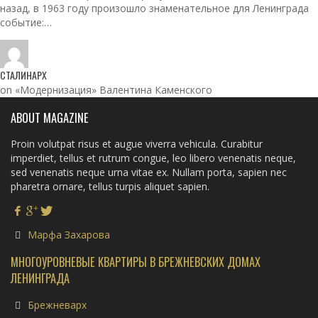
назад, в 1963 году произошло знаменательное для Ленинграда
событие:…
СТАЛИНАРХ
on «Модернизация» Валентина Каменского
ABOUT MAGAZINE
Proin volutpat risus et augue viverra vehicula. Curabitur
imperdiet, tellus et rutrum congue, leo libero venenatis neque,
sed venenatis neque urna vitae ex. Nullam porta, sapien nec
pharetra ornare, tellus turpis aliquet sapien.
Марфа Захарова
МНОГОУРОВНЕВЫЕ КВАРТИРЫ В БРЕЖНЕВСКИХ ДОМАХ
ЛЕНИНГРАДА
Брежневарх