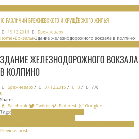
НЕДВИЖИМОСТЬ
10 РАЗЛИЧИЙ БРЕЖНЕВСКОГО И ХРУЩЁВСКОГО ЖИЛЬЯ
19.12.2016
Брежневарх
Home
»
Вокзалы
»
Здание железнодорожного вокзала в Колпино
ВОКЗАЛЫ
ЗДАНИЕ ЖЕЛЕЗНОДОРОЖНОГО ВОКЗАЛА
В КОЛПИНО
Брежневарх
/
07.12.2015
/
0
/
776
0
Shares
Facebook
Twitter
Pinterest
Google+
Tags:
Город Колпино
Железнодорожные
вокзалы
Колпино
Колпинский район
Ленинграда
Ленинград
Объекты транспортной инфраструктуры
Previous post