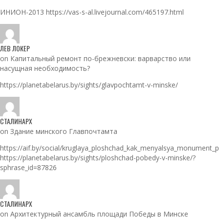
ИНИОН-2013 https://vas-s-al.livejournal.com/465197.html
ЛЕВ ЛОКЕР
on Капитальный ремонт по-брежневски: варварство или
насущная необходимость?
https://planetabelarus.by/sights/glavpochtamt-v-minske/
СТАЛИНАРХ
on Здание минского Главпочтамта
https://aif.by/social/kruglaya_ploshchad_kak_menyalsya_monument_
https://planetabelarus.by/sights/ploshchad-pobedy-v-minske/?
sphrase_id=87826
СТАЛИНАРХ
on Архитектурный ансамбль площади Победы в Минске