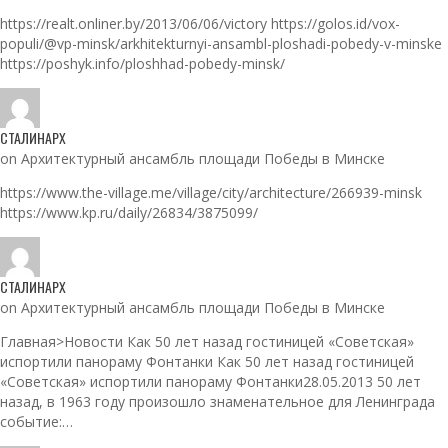
https://realt.onliner.by/2013/06/06/victory https://golos.id/vox-
populi/@vp-minsk/arkhitekturnyi-ansambl-ploshadi-pobedy-v-minske
https://poshyk.info/ploshhad-pobedy-minsk/
СТАЛИНАРХ
on Архитектурный ансамбль площади Победы в Минске
https://www.the-village.me/village/city/architecture/266939-minsk
https://www.kp.ru/daily/26834/3875099/
СТАЛИНАРХ
on Архитектурный ансамбль площади Победы в Минске
Главная>Новости Как 50 лет назад гостиницей «Советская»
испортили панораму Фонтанки Как 50 лет назад гостиницей
«Советская» испортили панораму Фонтанки28.05.2013 50 лет
назад, в 1963 году произошло знаменательное для Ленинграда
событие:…