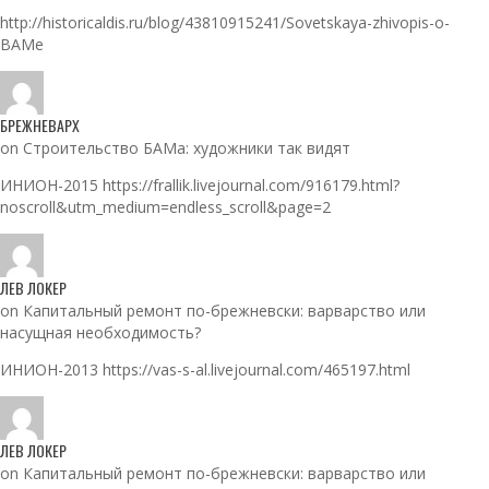
http://historicaldis.ru/blog/43810915241/Sovetskaya-zhivopis-o-
BAMe
БРЕЖНЕВАРХ
on Строительство БАМа: художники так видят
ИНИОН-2015 https://frallik.livejournal.com/916179.html?
noscroll&utm_medium=endless_scroll&page=2
ЛЕВ ЛОКЕР
on Капитальный ремонт по-брежневски: варварство или
насущная необходимость?
ИНИОН-2013 https://vas-s-al.livejournal.com/465197.html
ЛЕВ ЛОКЕР
on Капитальный ремонт по-брежневски: варварство или