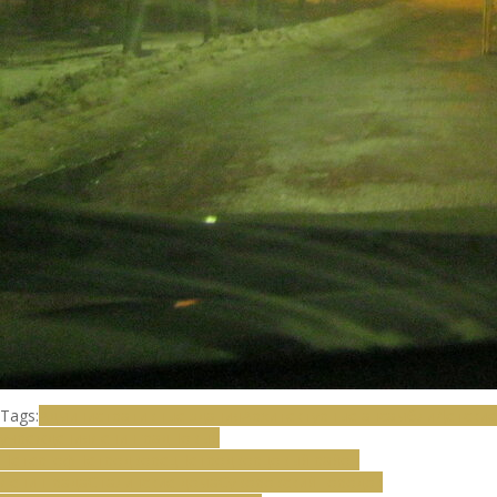
Tags:
Административные здания
Архитектурные ансамбли
Детские
учреждения
Ленинград
Новый
Петергоф
Петродворец
Петродворцовый район
Ленинграда
Сталинские дома
Суворовский городок