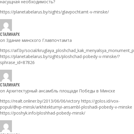
насущная необходимость?
https://planetabelarus.by/sights/glavpochtamt-v-minske/
СТАЛИНАРХ
on Здание минского Главпочтамта
https://aif.by/social/kruglaya_ploshchad_kak_menyalsya_monument_
https://planetabelarus.by/sights/ploshchad-pobedy-v-minske/?
sphrase_id=87826
СТАЛИНАРХ
on Архитектурный ансамбль площади Победы в Минске
https://realt.onliner.by/2013/06/06/victory https://golos.id/vox-
populi/@vp-minsk/arkhitekturnyi-ansambl-ploshadi-pobedy-v-minske
https://poshyk.info/ploshhad-pobedy-minsk/